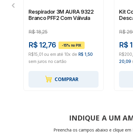
3M
Respirador 3M AURA 9322
Kit C
Branco PFF2 Com Válvula
Desca
Válvu
R$
18,25
R$
26
R$ 12,76
R$ 
R$15,01 ou em até 10x de
R$ 1,50
R$200,
sem juros no cartão
20,09
s
COMPRAR
INDIQUE
Preencha os campos abaixo e clique em I