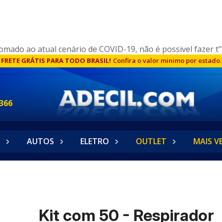
omado ao atual cenário de COVID-19, não é possivel fazer t"
FRETE GRÁTIS PARA TODO BRASIL!
Confira o valor minimo por estado.
366
AUTOS
ELETRO
OUTLET
MAIS V
Kit com 50 - Respirador