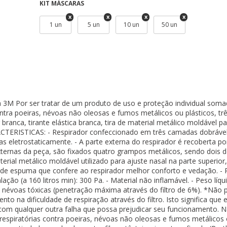
KIT MÁSCARAS
1 un
5 un
10 un
50 un
a 3M Por ser tratar de um produto de uso e proteção individual soma
ontra poeiras, névoas não oleosas e fumos metálicos ou plásticos, 
 branca, tirante elástica branca, tira de material metálico moldável 
RACTERISTICAS: - Respirador confeccionado em três camadas dobráve
tadas eletrostaticamente. - A parte externa do respirador é recoberta
s externas da peça, são fixados quatro grampos metálicos, sendo dois 
aterial metálico moldável utilizado para ajuste nasal na parte superio
ra de espuma que confere ao respirador melhor conforto e vedação. - 
xalação (a 160 litros min): 300 Pa. - Material não inflamável. - Peso l
 e névoas tóxicas (penetração máxima através do filtro de 6%). *Não 
o na dificuldade de respiração através do filtro. Isto significa que
om qualquer outra falha que possa prejudicar seu funcionamento. N
respiratórias contra poeiras, névoas não oleosas e fumos metálicos 