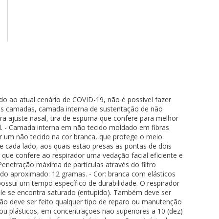
do ao atual cenário de COVID-19, não é possivel fazer
três camadas, camada interna de sustentação de não
para ajuste nasal, tira de espuma que confere para melhor
l. - Camada interna em não tecido moldado em fibras
 por um não tecido na cor branca, que protege o meio
de cada lado, aos quais estão presas as pontas de dois
r, que confere ao respirador uma vedação facial eficiente e
Penetração máxima de partículas através do filtro
íquido aproximado: 12 gramas. - Cor: branca com elásticos
possui um tempo específico de durabilidade. O respirador
 ele se encontra saturado (entupido). Também deve ser
ão deve ser feito qualquer tipo de reparo ou manutenção
ou plásticos, em concentrações não superiores a 10 (dez)