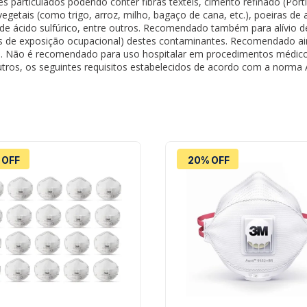
s particulados podendo conter fibras têxteis, cimento refinado (Portl
 vegetais (como trigo, arroz, milho, bagaço de cana, etc.), poeiras de
 de ácido sulfúrico, entre outros. Recomendado também para alívio
es de exposição ocupacional) destes contaminantes. Recomendado ai
s. Não é recomendado para uso hospitalar em procedimentos médicos
outros, os seguintes requisitos estabelecidos de acordo com a norm
 OFF
20% OFF