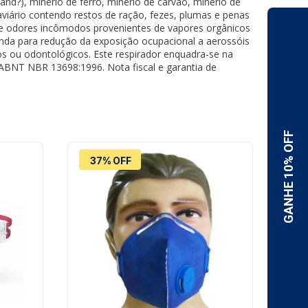
and?), minério de ferro, minério de carvão, minério de
 aviário contendo restos de ração, fezes, plumas e penas
 de odores incômodos provenientes de vapores orgânicos
nda para redução da exposição ocupacional a aerossóis
 ou odontológicos. Este respirador enquadra-se na
a ABNT NBR 13698:1996. Nota fiscal e garantia de
37% OFF
1