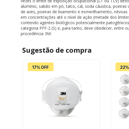
vezes o limite de exposição ocupacional (LT ou TLV) deste
alumínio, sabão em pó, talco, cal, soda cáustica, poeiras
de aves, poeiras de lixamento e esmerilhamento, névoas
em concentrações até o nível de ação (metade dos limit
contendo agentes biológicos potencialmente patogênico
categoria PFF-2 (S) e, para tanto, deve obedecer, entre 
procedência 3M.
Sugestão de
compra
17% OFF
22%