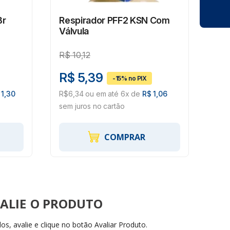
Br
Respirador PFF2 KSN Com
CA
Válvula
Co
Ati
R$
10,12
R$
R$ 5,39
R$
 1,30
R$6,34 ou em até 6x de
R$ 1,06
R$1
sem juros no cartão
150
COMPRAR
ALIE
s, avalie e clique no botão Avaliar Produto.