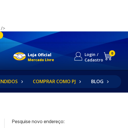
 />
0
Login
Loja Oficial
Cadastro
Mercado Livre
ENDIDOS
COMPRAR COMO PJ
BLOG