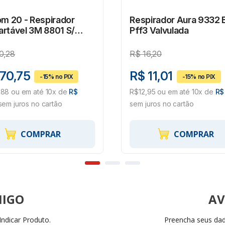
om 20 - Respirador
Respirador Aura 9332 
rtável 3M 8801 S/
Pff3 Valvulada
la Pff2 #Hb004116743
0,28
R$
16,20
170,75
R$ 11,01
88 ou em até 10x de
R$
R$12,95 ou em até 10x de
R$
em juros no cartão
sem juros no cartão
COMPRAR
COMPRAR
AV
ndicar Produto.
Preencha seus dado