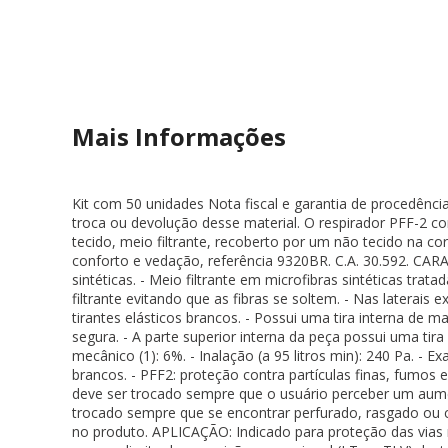
Mais Informações
Kit com 50 unidades Nota fiscal e garantia de procedênci
troca ou devolução desse material. O respirador PFF-2 c
tecido, meio filtrante, recoberto por um não tecido na cor
conforto e vedação, referência 9320BR. C.A. 30.592. CA
sintéticas. - Meio filtrante em microfibras sintéticas tra
filtrante evitando que as fibras se soltem. - Nas laterai
tirantes elásticos brancos. - Possui uma tira interna de m
segura. - A parte superior interna da peça possui uma ti
mecânico (1): 6%. - Inalação (a 95 litros min): 240 Pa. - E
brancos. - PFF2: proteção contra partículas finas, fumos
deve ser trocado sempre que o usuário perceber um aument
trocado sempre que se encontrar perfurado, rasgado ou c
no produto. APLICAÇÃO: Indicado para proteção das vias 