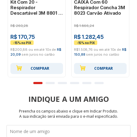
Kit Com 20 -
CAIXA Com 60
Respirador
Respirador Concha 3M
Descartável 3M 8801 S/
8023 Carvão Ativado
Válvula Pff2
#Hb004116743
R$
260,28
R$
1.866,24
R$ 170,75
R$ 1.282,45
R$200,88 ou em até 10x de
R$
R$1.508,76 ou em até 10x de
R$
20,09
sem juros no cartão
150,88
sem juros no cartão
COMPRAR
COMPRAR
INDIQUE
Preencha os campos abaixo e clique em Indicar Produto.
A sua indicação será enviada para o e-mail especificado.