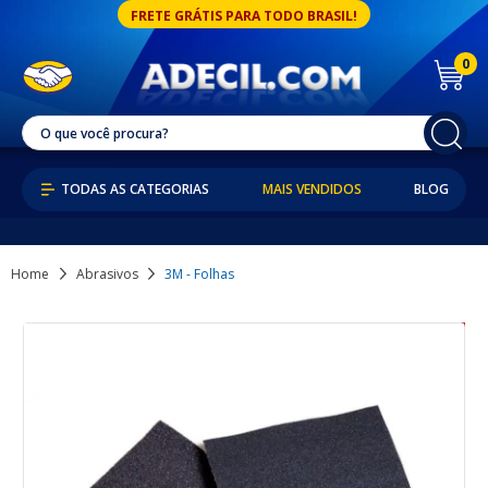
FRETE GRÁTIS PARA TODO BRASIL!
0
MAIS VENDIDOS
BLOG
Home
Abrasivos
3M - Folhas
8% OFF