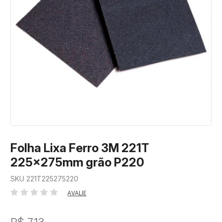
Folha Lixa Ferro 3M 221T
225x275mm grão P220
SKU 221T225275220
AVALIE
R$ 7,13