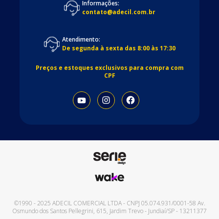
Informações:
contato@adecil.com.br
Atendimento:
De segunda à sexta das 8:00 às 17:30
Preços e estoques exclusivos para compra com
CPF
©1990 - 2025
ADECIL COMERCIAL LTDA
- CNPJ
05.074.931/0001-58
Av.
Osmundo dos Santos Pellegrini, 615
,
Jardim Trevo
-
Jundiaí
/
SP
-
13211377