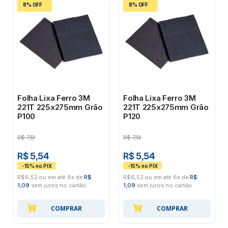
8% OFF
8% OFF
Folha Lixa Ferro 3M
Folha Lixa Ferro 3M
221T 225x275mm Grão
221T 225x275mm Grão
P100
P120
R$
7,13
R$
7,13
R$ 5,54
R$ 5,54
R$6,52 ou em até 6x de
R$
R$6,52 ou em até 6x de
R$
1,09
sem juros no cartão
1,09
sem juros no cartão
COMPRAR
COMPRAR