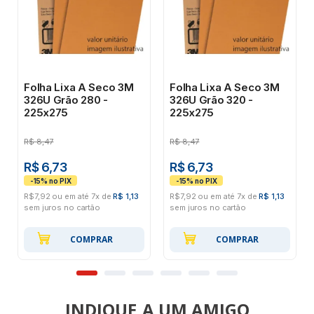
Folha Lixa A Seco 3M
Folha Lixa A Seco 3M
326U Grão 280 -
326U Grão 320 -
225x275
225x275
R$
8,47
R$
8,47
R$ 6,73
R$ 6,73
R$7,92 ou em até 7x de
R$ 1,13
R$7,92 ou em até 7x de
R$ 1,13
sem juros no cartão
sem juros no cartão
COMPRAR
COMPRAR
INDIQUE