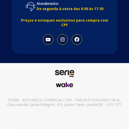
Atendimento:
De segunda à sexta das 8:00 às 17:30
Preços e estoques exclusivos para compra com
CPF
©1990 - 2025
ADECIL COMERCIAL LTDA
- CNPJ
05.074.931/0001-58
Av.
Osmundo dos Santos Pellegrini, 615
,
Jardim Trevo
-
Jundiaí
/
SP
-
13211377