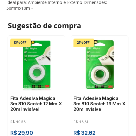
Ideal para: Ambiente Interno e Externo Dimensões:
50mmx10m -
Sugestão de
compra
13% OFF
21% OFF
Fita Adesiva Magica
Fita Adesiva Magica
3m 810 Scotch 12 Mm X
3m 810 Scotch 19 Mm X
20m Invisível
20m Invisível
R$
40,58
R$
48,81
R$ 29,90
R$ 32,62