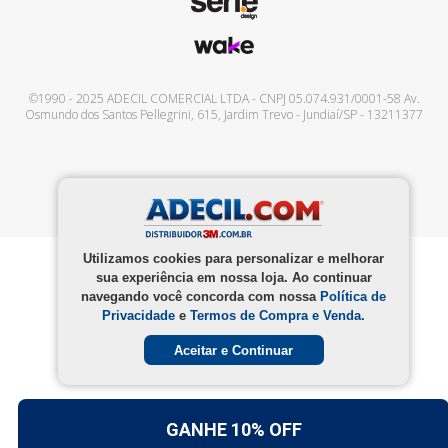
©1990 - 2025
ADECIL COMERCIAL LTDA
- CNPJ
05.074.931/0001-58
Av.
Osmundo dos Santos Pellegrini, 615
,
Jardim Trevo
-
Jundiaí
/
SP
-
13211377
Utilizamos cookies para personalizar e melhorar
sua experiência em nossa loja. Ao continuar
navegando você concorda com nossa
Política de
Privacidade
e
Termos de Compra e Venda.
Aceitar e Continuar