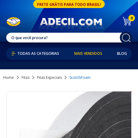
FRETE GRÁTIS PARA TODO BRASIL!
0
MAIS VENDIDOS
BLOG
Home
Fitas
Fitas Especiais
ScotchFoam
41% OFF