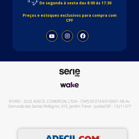
De segunda à sexta das 8:00 às 17:30
Preços e estoques exclusivos para compra com
CPF
©1990 - 2025
ADECIL COMERCIAL LTDA
- CNPJ
05.074.931/0001-58
Av.
Osmundo dos Santos Pellegrini, 615
,
Jardim Trevo
-
Jundiaí
/
SP
-
13211377