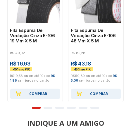
Fita Espuma De
Fita Espuma De
Vedação Cinza E-106
Vedação Cinza E-106
19 Mm X 5 M
48 Mm X 5 M
R$
40,02
R$
85,28
R$ 16,63
R$ 43,18
R$19,56 ou em até 10x de
R$
R$50,80 ou em até 10x de
R$
1,96
sem juros no cartão
5,08
sem juros no cartão
COMPRAR
COMPRAR
INDIQUE