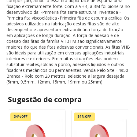
composição, atribui a essa fita dupla-face de espuma uma
fixação extremamente forte. Com a VHB, a 3M foi pioneira no
desenvolvido da: -Primeira fita semi-estrutural inventada -
Primeira fita viscoelástica -Primeira fita de espuma acrílica. Os
adesivos utilizados na fabricação destas fitas são de alto
desempenho e apresentam extraordinária força de fixação
em aplicações de longa duração. A força de adesão e de
coesão das fitas da família VHBTM são significativamente
maiores do que das fitas adesivas convencionais. As fitas VHB
são ideais para utilização em diversas aplicações industriais
interiores e exteriores. Em muitas situações elas podem
substituir rebites,soldas a ponto, adesivos líquidos e outros
fixadores mecânicos ou permanentes. Venda Pelo Site - 4950
Branca - Rolo com 20 metros, selecione a largura desejada
(5mm, 9,5mm, 12mm, 15mm, 19mm ou 25mm)
Sugestão de
compra
34% OFF
34% OFF