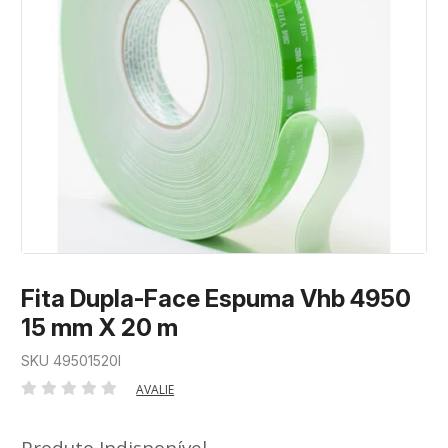
Fita Dupla-Face Espuma Vhb 4950
15 mm X 20 m
SKU 49501520I
AVALIE
Produto Indisponível