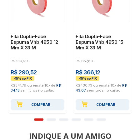
Fita Dupla-Face
Fita Dupla-Face
Espuma Vhb 4950 12
Espuma Vhb 4950 15
Mm X 33 M
Mm X 33 M
R$
519,99
R$
657,83
R$ 290,52
R$ 366,12
R$341,79 ou em até 10x de
R$
R$430,73 ou em até 10x de
R$
34,18
sem juros no cartão
43,07
sem juros no cartão
COMPRAR
COMPRAR
INDIQUE