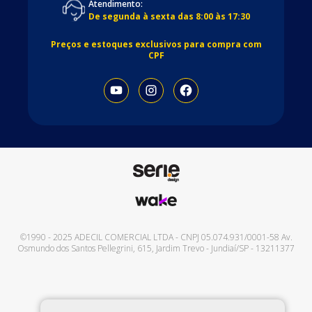
Atendimento:
De segunda à sexta das 8:00 às 17:30
Preços e estoques exclusivos para compra com
CPF
©1990 - 2025
ADECIL COMERCIAL LTDA
- CNPJ
05.074.931/0001-58
Av.
Osmundo dos Santos Pellegrini, 615
,
Jardim Trevo
-
Jundiaí
/
SP
-
13211377