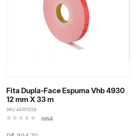
Fita Dupla-Face Espuma Vhb 4930
12 mm X 33 m
SKU 49301233I
AVALIE
R$ 394,70