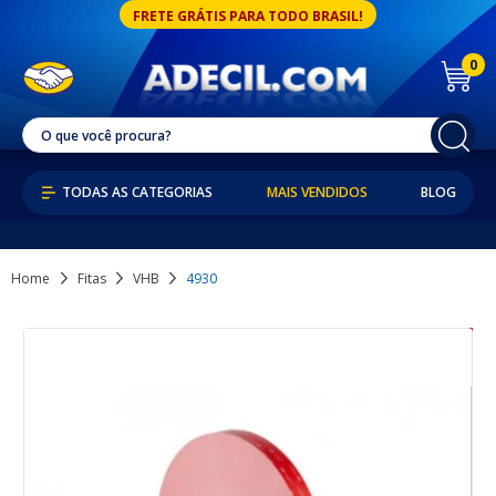
FRETE GRÁTIS PARA TODO BRASIL!
0
MAIS VENDIDOS
BLOG
Home
Fitas
VHB
4930
11% OFF