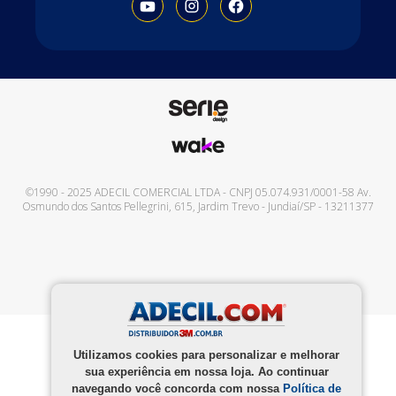
©1990 - 2025
ADECIL COMERCIAL LTDA
- CNPJ
05.074.931/0001-58
Av.
Osmundo dos Santos Pellegrini, 615
,
Jardim Trevo
-
Jundiaí
/
SP
-
13211377
Utilizamos cookies para personalizar e melhorar
sua experiência em nossa loja. Ao continuar
navegando você concorda com nossa
Política de