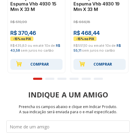
Espuma Vhb 4930 15
Espuma Vhb 4930 19
Mm X 33 M
Mm X 33 M
R$
519,99
R$
666,18
R$ 370,46
R$ 468,44
R$435,83 ou em até 10x de
R$
R$551,10 ou em até 10x de
R$
43,58
sem juros no cartão
55,11
sem juros no cartão
COMPRAR
COMPRAR
INDIQUE
Preencha os campos abaixo e clique em Indicar Produto.
A sua indicação será enviada para o e-mail especificado.