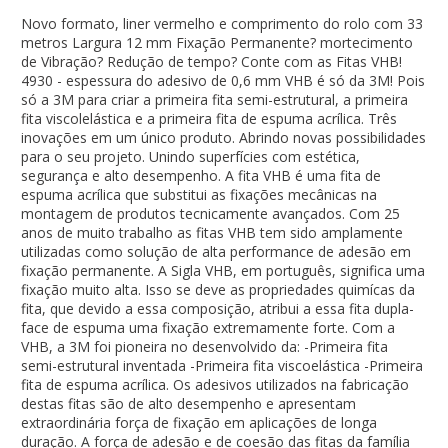
Novo formato, liner vermelho e comprimento do rolo com 33
metros Largura 12 mm Fixação Permanente? mortecimento
de Vibração? Redução de tempo? Conte com as Fitas VHB!
4930 - espessura do adesivo de 0,6 mm VHB é só da 3M! Pois
só a 3M para criar a primeira fita semi-estrutural, a primeira
fita viscolelástica e a primeira fita de espuma acrílica. Três
inovações em um único produto. Abrindo novas possibilidades
para o seu projeto. Unindo superfícies com estética,
segurança e alto desempenho. A fita VHB é uma fita de
espuma acrílica que substitui as fixações mecânicas na
montagem de produtos tecnicamente avançados. Com 25
anos de muito trabalho as fitas VHB tem sido amplamente
utilizadas como solução de alta performance de adesão em
fixação permanente. A Sigla VHB, em português, significa uma
fixação muito alta. Isso se deve as propriedades quimícas da
fita, que devido a essa composição, atribui a essa fita dupla-
face de espuma uma fixação extremamente forte. Com a
VHB, a 3M foi pioneira no desenvolvido da: -Primeira fita
semi-estrutural inventada -Primeira fita viscoelástica -Primeira
fita de espuma acrílica. Os adesivos utilizados na fabricação
destas fitas são de alto desempenho e apresentam
extraordinária força de fixação em aplicações de longa
duração. A força de adesão e de coesão das fitas da família