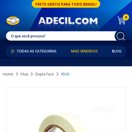
FRETE GRÁTIS PARA TODO BRASIL!
0
MAIS VENDIDOS
BLOG
Home
Fitas
Dupla Face
9500