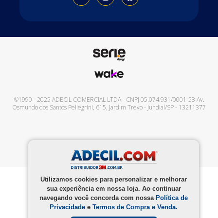
©1990 - 2025
ADECIL COMERCIAL LTDA
- CNPJ
05.074.931/0001-58
Av.
Osmundo dos Santos Pellegrini, 615
,
Jardim Trevo
-
Jundiaí
/
SP
-
13211377
Utilizamos cookies para personalizar e melhorar
sua experiência em nossa loja. Ao continuar
navegando você concorda com nossa
Política de
Privacidade
e
Termos de Compra e Venda.