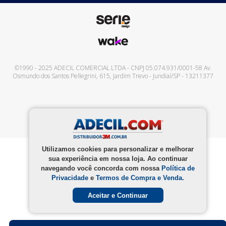
©1990 - 2025
ADECIL COMERCIAL LTDA
- CNPJ
05.074.931/0001-58
Av.
Osmundo dos Santos Pellegrini, 615
,
Jardim Trevo
-
Jundiaí
/
SP
-
13211377
Utilizamos cookies para personalizar e melhorar
sua experiência em nossa loja. Ao continuar
navegando você concorda com nossa
Política de
Privacidade
e
Termos de Compra e Venda.
Aceitar e Continuar