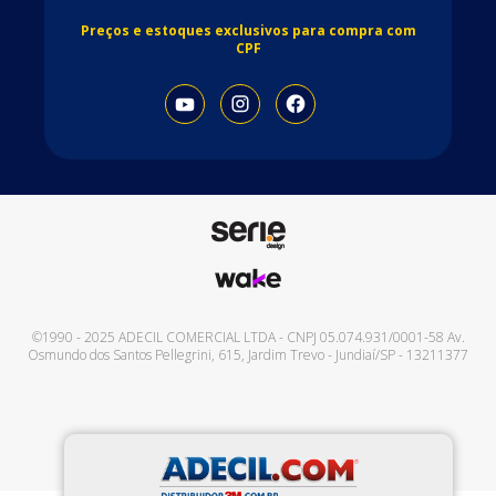
Preços e estoques exclusivos para compra com
CPF
©1990 - 2025
ADECIL COMERCIAL LTDA
- CNPJ
05.074.931/0001-58
Av.
Osmundo dos Santos Pellegrini, 615
,
Jardim Trevo
-
Jundiaí
/
SP
-
13211377