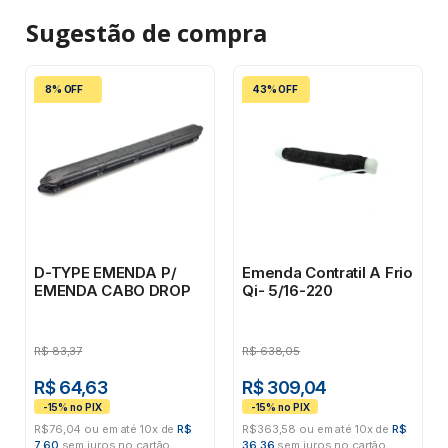
Sugestão de
compra
8% OFF
43% OFF
D-TYPE EMENDA P/
Emenda Contratil A Frio
EMENDA CABO DROP
Qi- 5/16-220
R$
83,37
R$
638,05
R$ 64,63
R$ 309,04
R$76,04 ou em até 10x de
R$
R$363,58 ou em até 10x de
R$
7,60
sem juros no cartão
36,36
sem juros no cartão