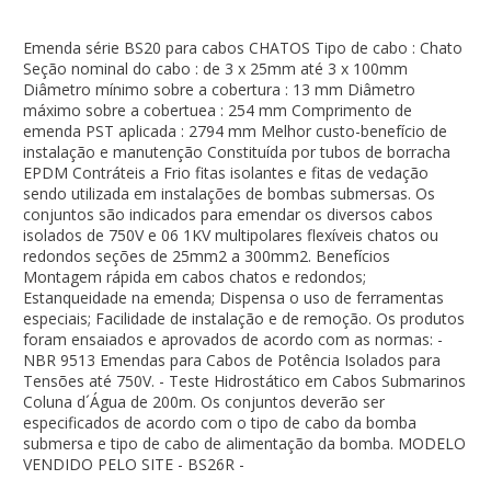
Emenda série BS20 para cabos CHATOS Tipo de cabo : Chato
Seção nominal do cabo : de 3 x 25mm até 3 x 100mm
Diâmetro mínimo sobre a cobertura : 13 mm Diâmetro
máximo sobre a cobertuea : 254 mm Comprimento de
emenda PST aplicada : 2794 mm Melhor custo-benefício de
instalação e manutenção Constituída por tubos de borracha
EPDM Contráteis a Frio fitas isolantes e fitas de vedação
sendo utilizada em instalações de bombas submersas. Os
conjuntos são indicados para emendar os diversos cabos
isolados de 750V e 06 1KV multipolares flexíveis chatos ou
redondos seções de 25mm2 a 300mm2. Benefícios
Montagem rápida em cabos chatos e redondos;
Estanqueidade na emenda; Dispensa o uso de ferramentas
especiais; Facilidade de instalação e de remoção. Os produtos
foram ensaiados e aprovados de acordo com as normas: -
NBR 9513 Emendas para Cabos de Potência Isolados para
Tensões até 750V. - Teste Hidrostático em Cabos Submarinos
Coluna d´Água de 200m. Os conjuntos deverão ser
especificados de acordo com o tipo de cabo da bomba
submersa e tipo de cabo de alimentação da bomba. MODELO
VENDIDO PELO SITE - BS26R -