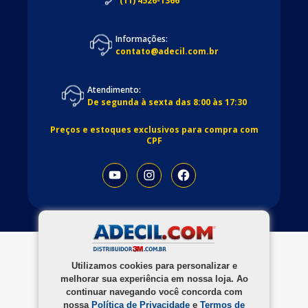
(11) 4526-1366
Informações:
contato@adecil.com.br
Atendimento:
De segunda à sexta das 8:00 às 17:30
Preços e estoques exclusivos para compra com
CPF
Utilizamos cookies para personalizar e
melhorar sua experiência em nossa loja. Ao
continuar navegando você concorda com
nossa
Política de Privacidade
e
Termos de