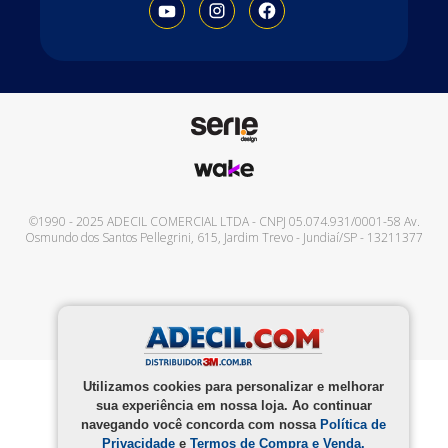
©1990 - 2025
ADECIL COMERCIAL LTDA
- CNPJ
05.074.931/0001-58
Av.
Osmundo dos Santos Pellegrini, 615
,
Jardim Trevo
-
Jundiaí
/
SP
-
13211377
Utilizamos cookies para personalizar e melhorar
sua experiência em nossa loja. Ao continuar
navegando você concorda com nossa
Política de
Privacidade
e
Termos de Compra e Venda.