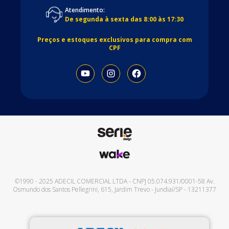
Atendimento:
De segunda à sexta das 8:00 às 17:30
Preços e estoques exclusivos para compra com
CPF
©1990 - 2025
ADECIL COMERCIAL LTDA
- CNPJ
05.074.931/0001-58
Av.
Osmundo dos Santos Pellegrini, 615
,
Jardim Trevo
-
Jundiaí
/
SP
-
13211377