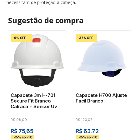
necessitam de proteção à cabeça.
Sugestão de
compra
9% OFF
37% OFF
Capacete 3m H-701
Capacete H700 Ajuste
Secure Fit Branco
Fácil Branco
Catraca + Sensor Uv
R$
98,00
R$
120,07
R$ 75,65
R$ 63,72