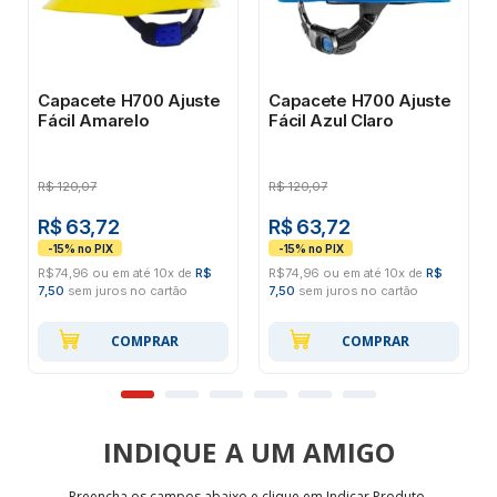
Capacete H700 Ajuste
Capacete H700 Ajuste
Fácil Amarelo
Fácil Azul Claro
R$
120,07
R$
120,07
R$ 63,72
R$ 63,72
R$74,96 ou em até 10x de
R$
R$74,96 ou em até 10x de
R$
7,50
sem juros no cartão
7,50
sem juros no cartão
COMPRAR
COMPRAR
INDIQUE
Preencha os campos abaixo e clique em Indicar Produto.