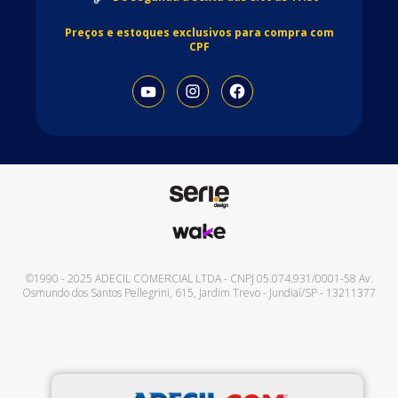
Preços e estoques exclusivos para compra com
CPF
©1990 - 2025
ADECIL COMERCIAL LTDA
- CNPJ
05.074.931/0001-58
Av.
Osmundo dos Santos Pellegrini, 615
,
Jardim Trevo
-
Jundiaí
/
SP
-
13211377