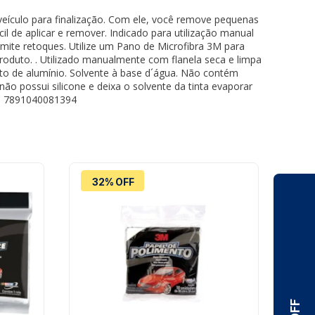
veículo para finalização. Com ele, você remove pequenas
l de aplicar e remover. Indicado para utilização manual
rmite retoques. Utilize um Pano de Microfibra 3M para
duto. . Utilizado manualmente com flanela seca e limpa
cato de alumínio. Solvente à base d´água. Não contém
não possui silicone e deixa o solvente da tinta evaporar
N : 7891040081394
32% OFF
1