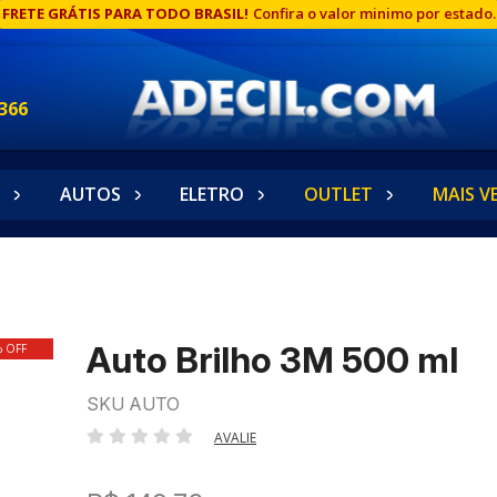
FRETE GRÁTIS PARA TODO BRASIL!
Confira o valor minimo por estado.
366
AUTOS
ELETRO
OUTLET
MAIS V
Auto Brilho 3M 500 ml
% OFF
SKU AUTO
AVALIE