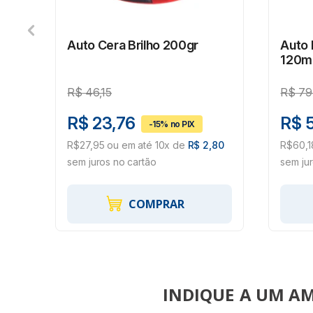
Auto Cera Brilho 200gr
Auto 
120m
R$
46,15
R$
79
R$ 23,76
R$ 5
43
R$27,95 ou em até 10x de
R$ 2,80
R$60,1
sem juros no cartão
sem ju
COMPRAR
INDIQUE