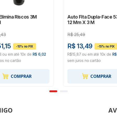
Elimina Riscos 3M
Auto Fita Dupla-Face 5
l
12 Mm X 3 M
,43
R$
25,49
1,15
R$ 13,49
8 ou em até 10x de
R$ 6,02
R$15,87 ou em até 10x de
R$
ros no cartão
sem juros no cartão
COMPRAR
COMPRAR
AV