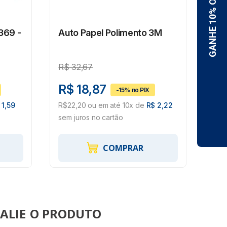
369 -
Auto Papel Polimento 3M
Au
R$
32,67
R$
R$ 18,87
R$
 1,59
R$22,20 ou em até 10x de
R$ 2,22
R$5
sem juros no cartão
sem 
COMPRAR
ALIE