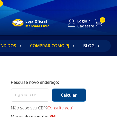
0
Login
Loja Oficial
Cadastro
Mercado Livre
ENDIDOS
COMPRAR COMO PJ
BLOG
Não sabe seu CEP?
Consulte aqui
Marca do produto:
3M