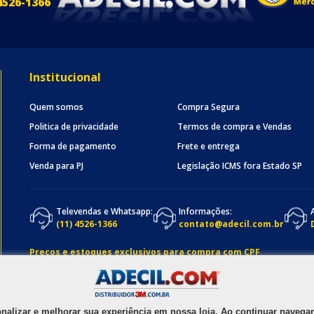
4526-1366
Institucional
Quem somos
Compra Segura
Politica de privacidade
Termos de compra e Vendas
Forma de pagamento
Frete e entrega
Venda para PJ
Legislação ICMS fora Estado SP
Televendas e Whatsapp:
Informações:
(11) 4526-1366
contato@adecil.com.br
Preços e estoques exclusivos para compra com CPF
onalizar e melhorar sua experiência em nossa loja. Ao continuar nave