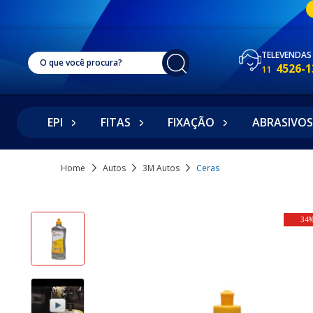
TELEVENDAS
4526-1
11
EPI
FITAS
FIXAÇÃO
ABRASIVOS
Home
Autos
3M Autos
Ceras
34