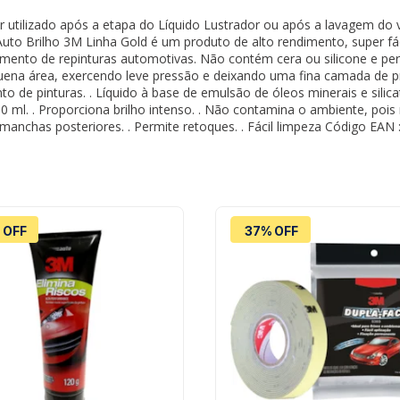
r utilizado após a etapa do Líquido Lustrador ou após a lavagem do 
uto Brilho 3M Linha Gold é um produto de alto rendimento, super fáci
limento de repinturas automotivas. Não contém cera ou silicone e pe
na área, exercendo leve pressão e deixando uma fina camada de pro
nto de pinturas. . Líquido à base de emulsão de óleos minerais e sili
0 ml. . Proporciona brilho intenso. . Não contamina o ambiente, pois 
e manchas posteriores. . Permite retoques. . Fácil limpeza Código EA
 OFF
37% OFF