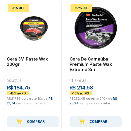
31% OFF
27% OFF
Cera 3M Paste Wax
Cera De Carnaúba
200gr
Premium Paste Wax
Extreme 3m
R$
317,43
R$
346,32
R$ 184,75
R$ 214,58
R$217,35 ou em até 10x de
R$
R$252,45 ou em até 10x de
R$
21,74
sem juros no cartão
25,24
sem juros no cartão
COMPRAR
COMPRAR