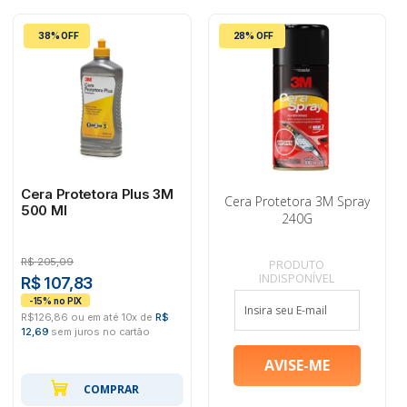
38% OFF
28% OFF
Cera Protetora Plus 3M
Cera Protetora 3M Spray
500 Ml
240G
R$
205,09
PRODUTO
INDISPONÍVEL
R$ 107,83
R$126,86 ou em até 10x de
R$
12,69
sem juros no cartão
COMPRAR