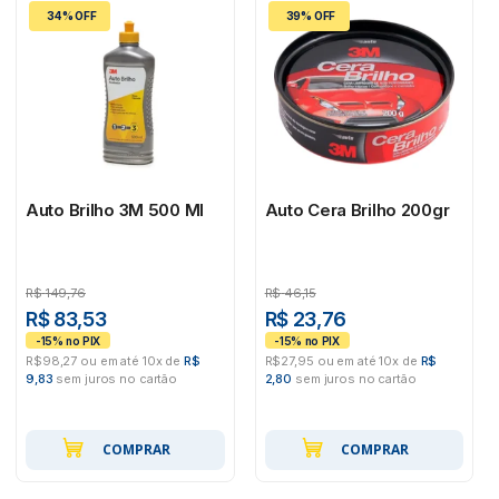
34% OFF
39% OFF
Auto Brilho 3M 500 Ml
Auto Cera Brilho 200gr
R$
149,76
R$
46,15
R$ 83,53
R$ 23,76
R$98,27 ou em até 10x de
R$
R$27,95 ou em até 10x de
R$
9,83
sem juros no cartão
2,80
sem juros no cartão
COMPRAR
COMPRAR