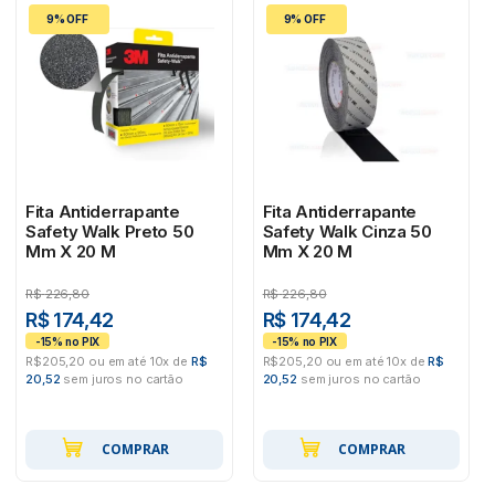
9% OFF
9% OFF
Fita Antiderrapante
Fita Antiderrapante
Safety Walk Preto 50
Safety Walk Cinza 50
Mm X 20 M
Mm X 20 M
R$
226,80
R$
226,80
R$ 174,42
R$ 174,42
R$205,20 ou em até 10x de
R$
R$205,20 ou em até 10x de
R$
20,52
sem juros no cartão
20,52
sem juros no cartão
COMPRAR
COMPRAR