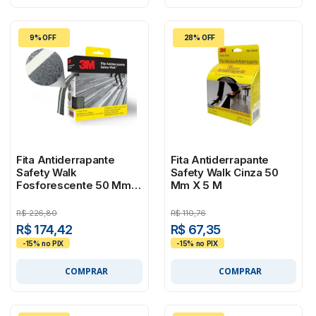
9% OFF
28% OFF
Fita Antiderrapante
Fita Antiderrapante
Safety Walk
Safety Walk Cinza 50
Fosforescente 50 Mm X
Mm X 5 M
20 M
R$
226,80
R$
110,76
R$ 174,42
R$ 67,35
COMPRAR
COMPRAR