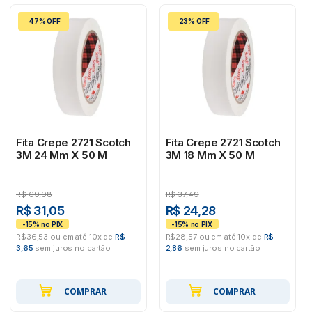
47% OFF
23% OFF
Fita Crepe 2721 Scotch
Fita Crepe 2721 Scotch
3M 24 Mm X 50 M
3M 18 Mm X 50 M
R$
69,98
R$
37,49
R$ 31,05
R$ 24,28
R$36,53 ou em até 10x de
R$
R$28,57 ou em até 10x de
R$
3,65
sem juros no cartão
2,86
sem juros no cartão
COMPRAR
COMPRAR