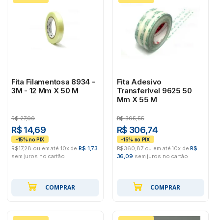
Fita Filamentosa 8934 -
Fita Adesivo
3M - 12 Mm X 50 M
Transferível 9625 50
Mm X 55 M
R$
27,00
R$
395,55
R$ 14,69
R$ 306,74
R$17,28 ou em até 10x de
R$ 1,73
R$360,87 ou em até 10x de
R$
sem juros no cartão
36,09
sem juros no cartão
COMPRAR
COMPRAR