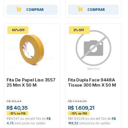
COMPRAR
COMPRAR
45% OFF
2% OFF
Fita De Papel Liso 3557
Fita Dupla Face 9448A
25 Mm X 50 M
Tissue 300 Mm X 50 M
R$
86,44
R$
1.944,00
R$ 40,35
R$ 1.609,21
R$47,47 ou em até 10x de
R$
R$1.893,19 ou em até 10x de
R$
4,75
sem juros no cartão
189,32
sem juros no cartão