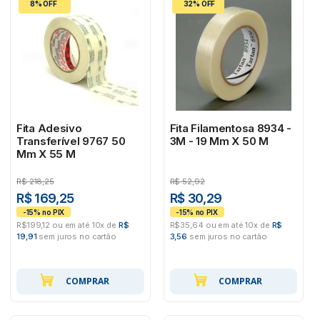
8% OFF
32% OFF
Fita Adesivo
Fita Filamentosa 8934 -
Transferível 9767 50
3M - 19 Mm X 50 M
Mm X 55 M
R$
218,25
R$
52,92
R$ 169,25
R$ 30,29
R$199,12 ou em até 10x de
R$
R$35,64 ou em até 10x de
R$
19,91
sem juros no cartão
3,56
sem juros no cartão
COMPRAR
COMPRAR