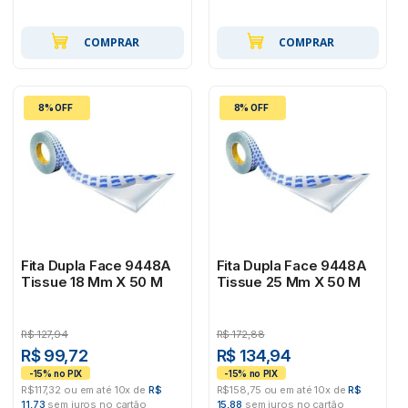
COMPRAR
COMPRAR
8% OFF
8% OFF
Fita Dupla Face 9448A
Fita Dupla Face 9448A
Tissue 18 Mm X 50 M
Tissue 25 Mm X 50 M
R$
127,94
R$
172,88
R$ 99,72
R$ 134,94
R$117,32 ou em até 10x de
R$
R$158,75 ou em até 10x de
R$
11,73
sem juros no cartão
15,88
sem juros no cartão