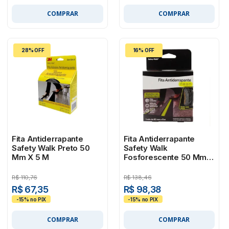
COMPRAR
COMPRAR
28% OFF
16% OFF
Fita Antiderrapante
Fita Antiderrapante
Safety Walk Preto 50
Safety Walk
Mm X 5 M
Fosforescente 50 Mm X
5 M
R$
110,76
R$
138,46
R$ 67,35
R$ 98,38
COMPRAR
COMPRAR