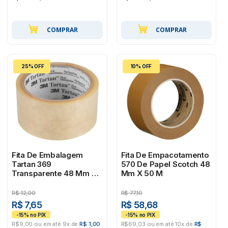
COMPRAR
COMPRAR
25% OFF
10% OFF
Fita De Embalagem
Fita De Empacotamento
Tartan 369
570 De Papel Scotch 48
Transparente 48 Mm X
Mm X 50 M
50 M
R$
12,00
R$
77,10
R$ 7,65
R$ 58,68
R$9,00 ou em até 9x de
R$ 1,00
R$69,03 ou em até 10x de
R$