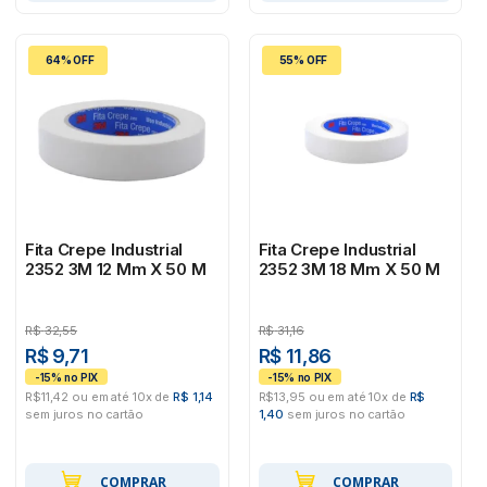
64% OFF
55% OFF
Fita Crepe Industrial
Fita Crepe Industrial
2352 3M 12 Mm X 50 M
2352 3M 18 Mm X 50 M
R$
32,55
R$
31,16
R$ 9,71
R$ 11,86
R$11,42 ou em até 10x de
R$ 1,14
R$13,95 ou em até 10x de
R$
sem juros no cartão
1,40
sem juros no cartão
COMPRAR
COMPRAR