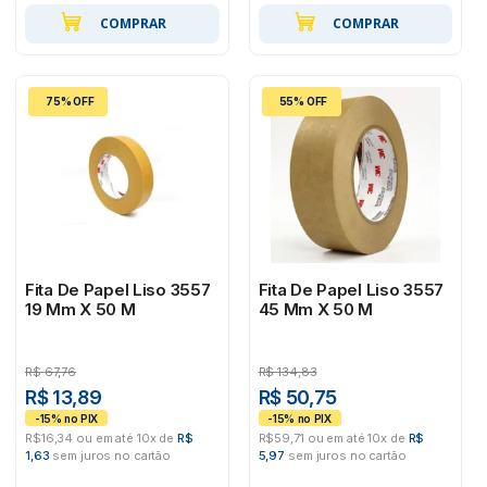
COMPRAR
COMPRAR
75% OFF
55% OFF
Fita De Papel Liso 3557
Fita De Papel Liso 3557
19 Mm X 50 M
45 Mm X 50 M
R$
67,76
R$
134,83
R$ 13,89
R$ 50,75
R$16,34 ou em até 10x de
R$
R$59,71 ou em até 10x de
R$
1,63
sem juros no cartão
5,97
sem juros no cartão