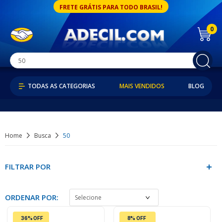
FRETE GRÁTIS PARA TODO BRASIL!
0
MAIS VENDIDOS
BLOG
Home
Busca
50
FILTRAR POR
ORDENAR POR:
36% OFF
8% OFF