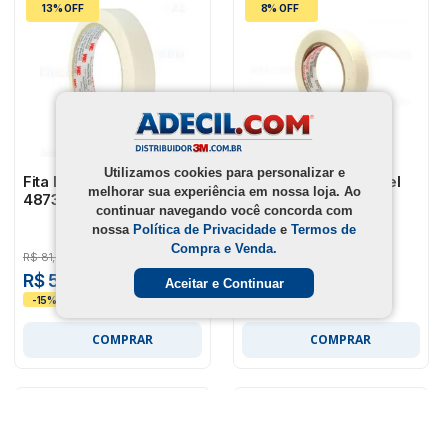
13% OFF
8% OFF
Utilizamos cookies para personalizar e
Fita Dupla-Face Bopp
Fita Dupla-Face Papel
melhorar sua experiência em nossa loja. Ao
4873 50 Mm X 30 M
4880 50 Mm X 30 M
continuar navegando você concorda com
nossa
Política de Privacidade
e
Termos de
Compra e Venda.
R$
81,00
R$
138,08
R$ 59,67
R$ 107,83
Aceitar e Continuar
COMPRAR
COMPRAR
59% OFF
34% OFF