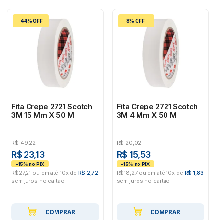
44% OFF
8% OFF
Fita Crepe 2721 Scotch
Fita Crepe 2721 Scotch
3M 15 Mm X 50 M
3M 4 Mm X 50 M
R$
49,22
R$
20,02
R$ 23,13
R$ 15,53
R$27,21 ou em até 10x de
R$ 2,72
R$18,27 ou em até 10x de
R$ 1,83
sem juros no cartão
sem juros no cartão
COMPRAR
COMPRAR