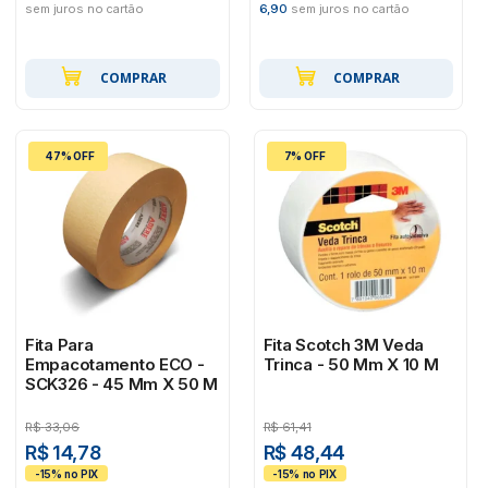
sem juros no cartão
6,90
sem juros no cartão
COMPRAR
COMPRAR
47% OFF
7% OFF
Fita Para
Fita Scotch 3M Veda
Empacotamento ECO -
Trinca - 50 Mm X 10 M
SCK326 - 45 Mm X 50 M
R$
33,06
R$
61,41
R$ 14,78
R$ 48,44