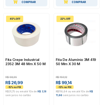
COMPRAR
COMPRAR
45% OFF
22% OFF
Fita Crepe Industrial
Fita De Alumínio 3M 419
2352 3M 48 Mm X 50 M
50 Mm X 30 M
R$
58,55
R$
150,12
R$ 26,99
R$ 99,14
R$31,75 ou em até 10x de
R$ 3,18
R$116,64 ou em até 10x de
R$
sem juros no cartão
11,66
sem juros no cartão