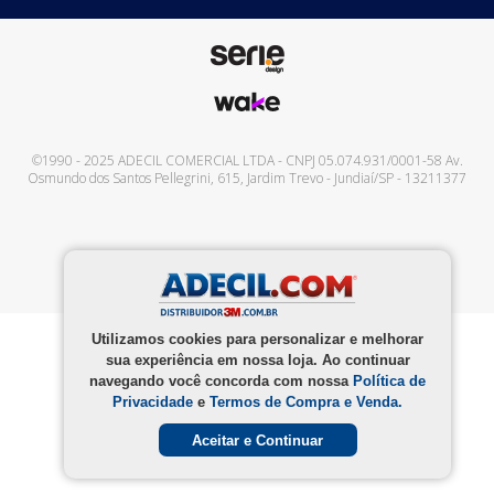
©1990 - 2025
ADECIL COMERCIAL LTDA
- CNPJ
05.074.931/0001-58
Av.
Osmundo dos Santos Pellegrini, 615
,
Jardim Trevo
-
Jundiaí
/
SP
-
13211377
Utilizamos cookies para personalizar e melhorar
sua experiência em nossa loja. Ao continuar
navegando você concorda com nossa
Política de
Privacidade
e
Termos de Compra e Venda.
Aceitar e Continuar