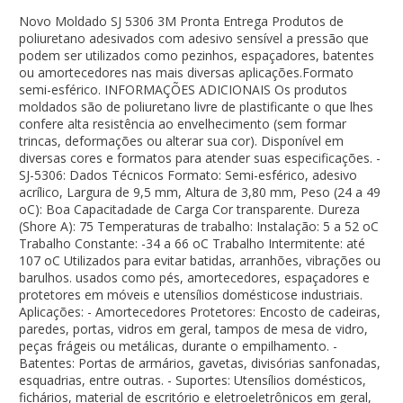
Novo Moldado SJ 5306 3M Pronta Entrega Produtos de
poliuretano adesivados com adesivo sensível a pressão que
podem ser utilizados como pezinhos, espaçadores, batentes
ou amortecedores nas mais diversas aplicações.Formato
semi-esférico. INFORMAÇÕES ADICIONAIS Os produtos
moldados são de poliuretano livre de plastificante o que lhes
confere alta resistência ao envelhecimento (sem formar
trincas, deformações ou alterar sua cor). Disponível em
diversas cores e formatos para atender suas especificações. -
SJ-5306: Dados Técnicos Formato: Semi-esférico, adesivo
acrílico, Largura de 9,5 mm, Altura de 3,80 mm, Peso (24 a 49
oC): Boa Capacitadade de Carga Cor transparente. Dureza
(Shore A): 75 Temperaturas de trabalho: Instalação: 5 a 52 oC
Trabalho Constante: -34 a 66 oC Trabalho Intermitente: até
107 oC Utilizados para evitar batidas, arranhões, vibrações ou
barulhos. usados como pés, amortecedores, espaçadores e
protetores em móveis e utensílios domésticose industriais.
Aplicações: - Amortecedores Protetores: Encosto de cadeiras,
paredes, portas, vidros em geral, tampos de mesa de vidro,
peças frágeis ou metálicas, durante o empilhamento. -
Batentes: Portas de armários, gavetas, divisórias sanfonadas,
esquadrias, entre outras. - Suportes: Utensílios domésticos,
fichários, material de escritório e eletroeletrônicos em geral,