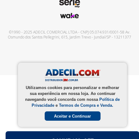
©1990 - 2025
ADECIL COMERCIAL LTDA
- CNPJ
05.074.931/0001-58
Av.
Osmundo dos Santos Pellegrini, 615
,
Jardim Trevo
-
Jundiaí
/
SP
-
13211377
Utilizamos cookies para personalizar e melhorar
sua experiência em nossa loja. Ao continuar
navegando você concorda com nossa
Política de
Privacidade
e
Termos de Compra e Venda.
Aceitar e Continuar