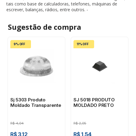
tais como base de calculadoras, telefones, máquinas de
escrever, balanças, rádios, entre outros. -
Sugestão de
compra
9% OFF
11% OFF
Sj 5303 Produto
SJ 5018 PRODUTO
Moldado Transparente
MOLDADO PRETO
R$
4,04
R$
2,05
R$ 3,12
R$ 1,54