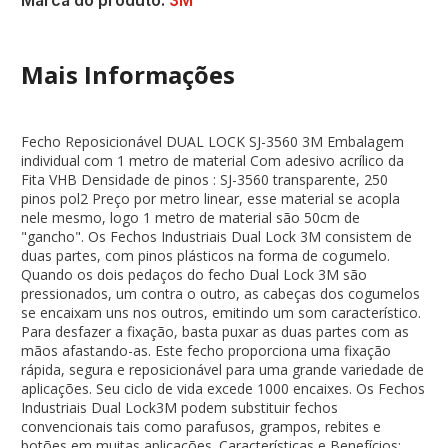
Marca do produto:
3M
Mais Informações
Fecho Reposicionável DUAL LOCK SJ-3560 3M Embalagem
individual com 1 metro de material Com adesivo acrílico da
Fita VHB Densidade de pinos : SJ-3560 transparente, 250
pinos pol2 Preço por metro linear, esse material se acopla
nele mesmo, logo 1 metro de material são 50cm de
"gancho". Os Fechos Industriais Dual Lock 3M consistem de
duas partes, com pinos plásticos na forma de cogumelo.
Quando os dois pedaços do fecho Dual Lock 3M são
pressionados, um contra o outro, as cabeças dos cogumelos
se encaixam uns nos outros, emitindo um som característico.
Para desfazer a fixação, basta puxar as duas partes com as
mãos afastando-as. Este fecho proporciona uma fixação
rápida, segura e reposicionável para uma grande variedade de
aplicações. Seu ciclo de vida excede 1000 encaixes. Os Fechos
Industriais Dual Lock3M podem substituir fechos
convencionais tais como parafusos, grampos, rebites e
botões em muitas aplicações. Características e Benefícios: .