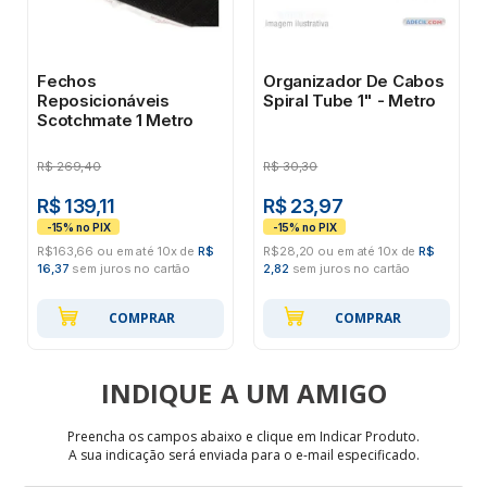
Fechos
Organizador De Cabos
Reposicionáveis
Spiral Tube 1" - Metro
Scotchmate 1 Metro
R$
269,40
R$
30,30
R$ 139,11
R$ 23,97
R$163,66 ou em até 10x de
R$
R$28,20 ou em até 10x de
R$
16,37
sem juros no cartão
2,82
sem juros no cartão
COMPRAR
COMPRAR
INDIQUE
Preencha os campos abaixo e clique em Indicar Produto.
A sua indicação será enviada para o e-mail especificado.