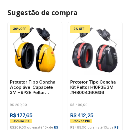
Sugestão de
compra
30% OFF
2% OFF
Protetor Tipo Concha
Protetor Tipo Concha
Acoplável Capacete
Kit Peltor H10P3E 3M
3M H9P3E Peltor
#HB004060636
#HB004153613
R$
299,00
R$
499,00
R$ 177,65
R$ 412,25
R$209,00 ou em até 10x de
R$
R$485,00 ou em até 10x de
R$