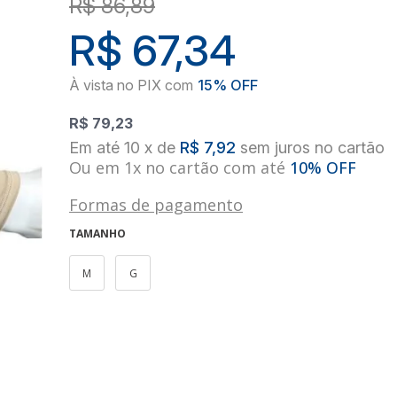
R$ 86,89
R$ 67,34
R$ 79,23
10
x
de
R$ 7,92
sem juros
no
cartão
Ou em 1x no cartão com até
10% OFF
Formas de pagamento
TAMANHO
M
G