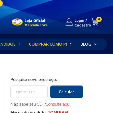
0
Login
Loja Oficial
Cadastro
Mercado Livre
ENDIDOS
COMPRAR COMO PJ
BLOG
Não sabe seu CEP?
Consulte aqui
Marca do produto:
TOMI RAFI