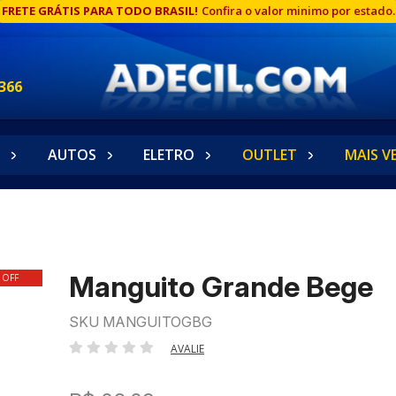
FRETE GRÁTIS PARA TODO BRASIL!
Confira o valor minimo por estado.
366
AUTOS
ELETRO
OUTLET
MAIS V
Manguito Grande Bege
 OFF
SKU MANGUITOGBG
AVALIE