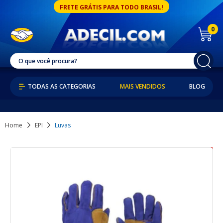
FRETE GRÁTIS PARA TODO BRASIL!
0
MAIS VENDIDOS
BLOG
Home
EPI
Luvas
9% OFF