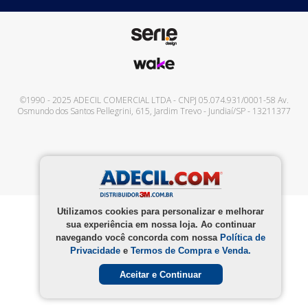
©1990 - 2025
ADECIL COMERCIAL LTDA
- CNPJ
05.074.931/0001-58
Av.
Osmundo dos Santos Pellegrini, 615
,
Jardim Trevo
-
Jundiaí
/
SP
-
13211377
Utilizamos cookies para personalizar e melhorar
sua experiência em nossa loja. Ao continuar
navegando você concorda com nossa
Política de
Privacidade
e
Termos de Compra e Venda.
Aceitar e Continuar