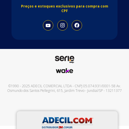
Preços e estoques exclusivos para compra com
CPF
©1990 - 2025
ADECIL COMERCIAL LTDA
- CNPJ
05.074.931/0001-58
Av.
Osmundo dos Santos Pellegrini, 615
,
Jardim Trevo
-
Jundiaí
/
SP
-
13211377