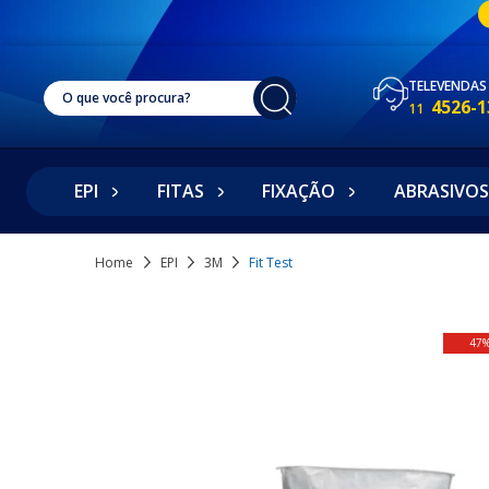
TELEVENDAS
4526-1
11
EPI
FITAS
FIXAÇÃO
ABRASIVOS
Home
EPI
3M
Fit Test
47