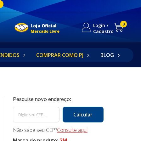
0
Login
Loja Oficial
Cadastro
Mercado Livre
ENDIDOS
COMPRAR COMO PJ
BLOG
Não sabe seu CEP?
Consulte aqui
Marca do produto:
3M