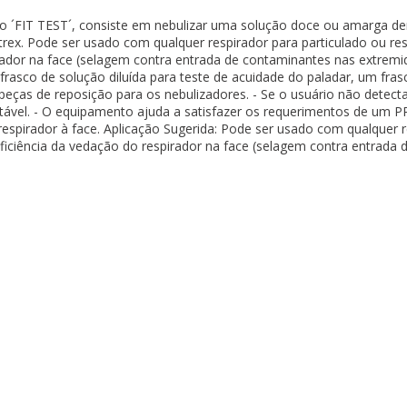
o ´FIT TEST´, consiste em nebulizar uma solução doce ou amarga d
trex. Pode ser usado com qualquer respirador para particulado ou re
irador na face (selagem contra entrada de contaminantes nas extremida
frasco de solução diluída para teste de acuidade do paladar, um fra
peças de reposição para os nebulizadores. - Se o usuário não detect
tável. - O equipamento ajuda a satisfazer os requerimentos de um PP
respirador à face. Aplicação Sugerida: Pode ser usado com qualquer r
eficiência da vedação do respirador na face (selagem contra entrada