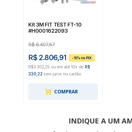
Kit 3M FIT TEST FT-10
#H0001622093
R$
6.407,87
R$ 2.806,91
R$3.302,25 ou em até 10x de
R$
330,22
sem juros no cartão
COMPRAR
INDIQUE