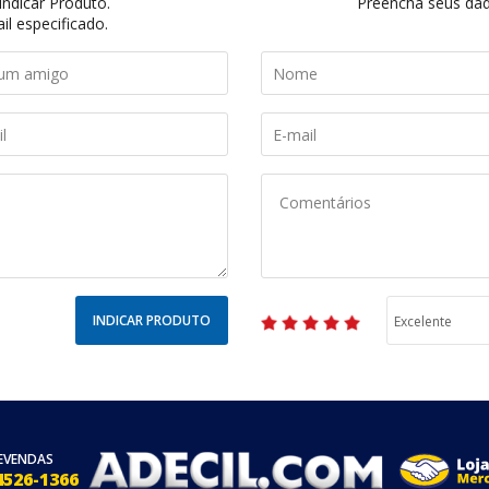
ndicar Produto.
Preencha seus dado
il especificado.
INDICAR PRODUTO
EVENDAS
4526-1366