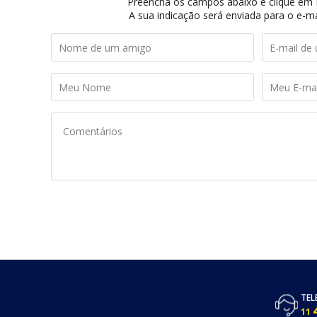
Preencha os campos abaixo e clique em I
A sua indicação será enviada para o e-ma
TEL
11