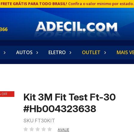
FRETE GRÁTIS PARA TODO BRASIL!
Confira o valor minimo por estado.
366
AUTOS
ELETRO
OUTLET
MAIS V
Kit 3M Fit Test Ft-30
% OFF
#Hb004323638
SKU FT30KIT
AVALIE