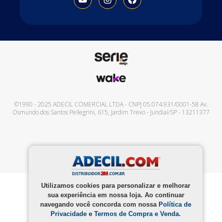
©1990 - 2025
ADECIL COMERCIAL LTDA
- CNPJ
05.074.931/0001-58
Av.
Osmundo dos Santos Pellegrini, 615
,
Jardim Trevo
-
Jundiaí
/
SP
-
13211377
Utilizamos cookies para personalizar e melhorar
sua experiência em nossa loja. Ao continuar
navegando você concorda com nossa
Política de
Privacidade
e
Termos de Compra e Venda.