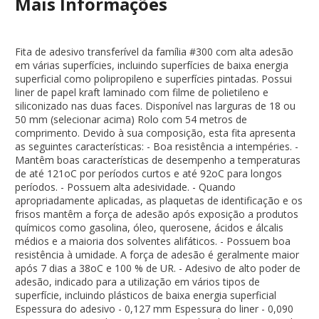
Mais Informações
Fita de adesivo transferível da família #300 com alta adesão
em várias superfícies, incluindo superfícies de baixa energia
superficial como polipropileno e superfícies pintadas. Possui
liner de papel kraft laminado com filme de polietileno e
siliconizado nas duas faces. Disponível nas larguras de 18 ou
50 mm (selecionar acima) Rolo com 54 metros de
comprimento. Devido à sua composição, esta fita apresenta
as seguintes características: - Boa resistência a intempéries. -
Mantêm boas características de desempenho a temperaturas
de até 121oC por períodos curtos e até 92oC para longos
períodos. - Possuem alta adesividade. - Quando
apropriadamente aplicadas, as plaquetas de identificação e os
frisos mantêm a força de adesão após exposição a produtos
químicos como gasolina, óleo, querosene, ácidos e álcalis
médios e a maioria dos solventes alifáticos. - Possuem boa
resistência à umidade. A força de adesão é geralmente maior
após 7 dias a 38oC e 100 % de UR. - Adesivo de alto poder de
adesão, indicado para a utilização em vários tipos de
superfície, incluindo plásticos de baixa energia superficial
Espessura do adesivo - 0,127 mm Espessura do liner - 0,090