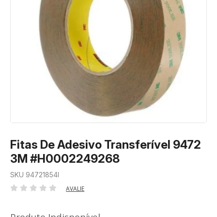
Fitas De Adesivo Transferível 9472
3M #H0002249268
SKU 94721854I
AVALIE
Produto Indisponível