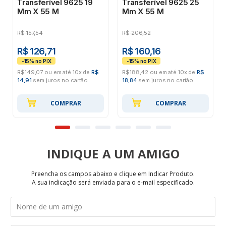
Transferível 9625 19
Transferível 9625 25
Mm X 55 M
Mm X 55 M
R$
157,54
R$
206,52
R$ 126,71
R$ 160,16
R$149,07 ou em até 10x de
R$
R$188,42 ou em até 10x de
R$
14,91
sem juros no cartão
18,84
sem juros no cartão
COMPRAR
COMPRAR
INDIQUE
Preencha os campos abaixo e clique em Indicar Produto.
A sua indicação será enviada para o e-mail especificado.