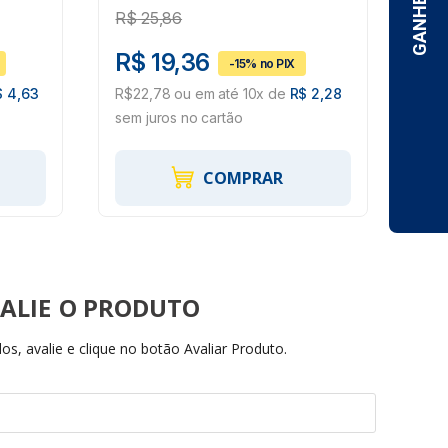
R$
25,86
R$
R$ 19,36
R$
$ 4,63
R$22,78 ou em até 10x de
R$ 2,28
R$7
sem juros no cartão
juro
COMPRAR
ALIE
s, avalie e clique no botão Avaliar Produto.