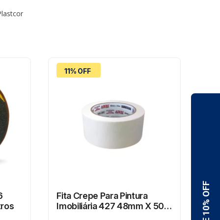
lastcor
11% OFF
2
6
Fita Crepe Para Pintura
Fit
tros
Imobiliária 427 48mm X 50m
423
Adere