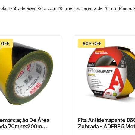
 isolamento de área. Rolo com 200 metros Largura de 70 mm Marca: P
 OFF
60% OFF
Demarcação De Área
Fita Antiderrapante 86
ada 70mmx200m
Zebrada - ADERE 5 Me
e