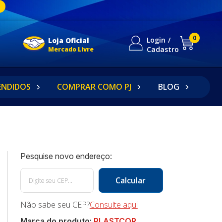
0
Login
Loja Oficial
Cadastro
Mercado Livre
ENDIDOS
COMPRAR COMO PJ
BLOG
Não sabe seu CEP?
Consulte aqui
Marca do produto:
PLASTCOR