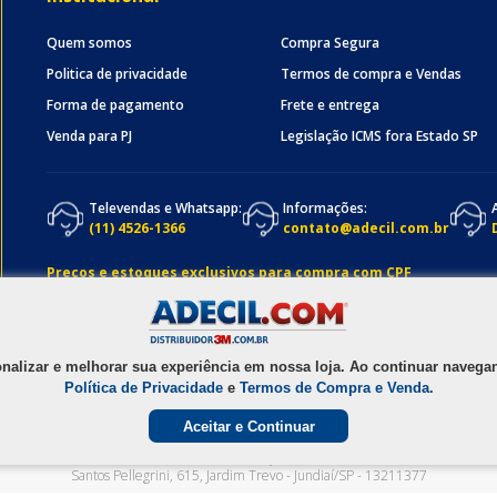
Quem somos
Compra Segura
Politica de privacidade
Termos de compra e Vendas
Forma de pagamento
Frete e entrega
Venda para PJ
Legislação ICMS fora Estado SP
Televendas e Whatsapp:
Informações:
(11) 4526-1366
contato@adecil.com.br
Preços e estoques exclusivos para compra com CPF
onalizar e melhorar sua experiência em nossa loja. Ao continuar nave
Política de Privacidade
e
Termos de Compra e Venda.
Aceitar e Continuar
1990 - 2025
ADECIL COMERCIAL LTDA
- CNPJ
05.074.931/0001-58
Av. Osmundo d
Santos Pellegrini, 615
,
Jardim Trevo
-
Jundiaí
/
SP
-
13211377