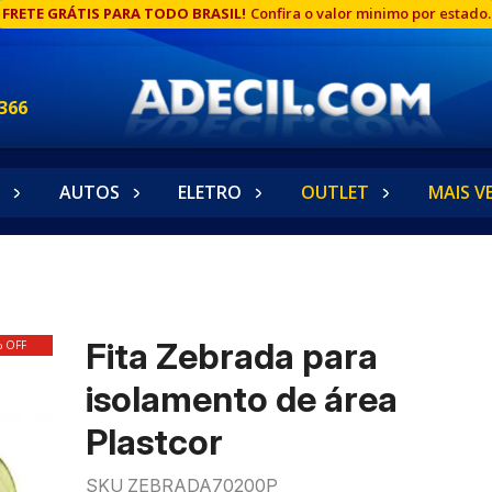
FRETE GRÁTIS PARA TODO BRASIL!
Confira o valor minimo por estado.
366
AUTOS
ELETRO
OUTLET
MAIS V
Fita Zebrada para
% OFF
isolamento de área
Plastcor
SKU ZEBRADA70200P