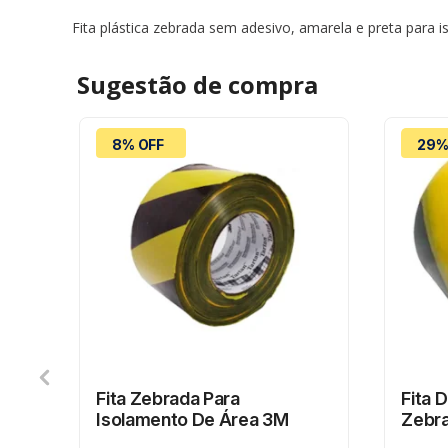
Fita plástica zebrada sem adesivo, amarela e preta para
Sugestão de
compra
8% OFF
29%
o
Fita Zebrada Para
Fita 
Isolamento De Área 3M
Zebr
Ader