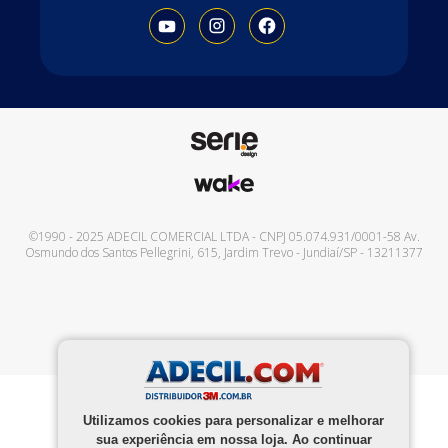
©1990 - 2025
ADECIL COMERCIAL LTDA
- CNPJ
05.074.931/0001-58
Av.
Osmundo dos Santos Pellegrini, 615
,
Jardim Trevo
-
Jundiaí
/
SP
-
13211377
Utilizamos cookies para personalizar e melhorar
sua experiência em nossa loja. Ao continuar