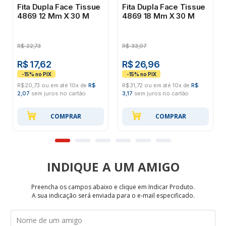
Fita Dupla Face Tissue
Fita Dupla Face Tissue
4869 12 Mm X 30 M
4869 18 Mm X 30 M
R$
22,73
R$
33,97
R$ 17,62
R$ 26,96
R$20,73 ou em até 10x de
R$
R$31,72 ou em até 10x de
R$
2,07
sem juros no cartão
3,17
sem juros no cartão
COMPRAR
COMPRAR
INDIQUE
Preencha os campos abaixo e clique em Indicar Produto.
A sua indicação será enviada para o e-mail especificado.