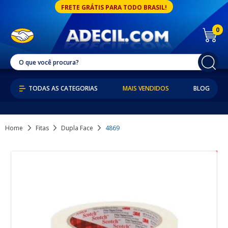
FRETE GRÁTIS PARA TODO BRASIL!
0
MAIS VENDIDOS
BLOG
Home
Fitas
Dupla Face
4869
6% OFF