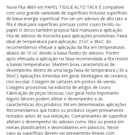
Nova Fita 4869 em PAPEL TISSUE ALTO TACK É compatível
com uma grande variedade de superfícies inclusive superfícies
de baixa energia superficial; Por ser um adesivo de alto tato a
fita é ideal para superfícies porosas como couro tecido ou
papel; O dorso também propicia fácil manuseio e aplicação.
Fita de adesivo de borracha para aplicações provisórias; Faixa
ideal de temperatura para aplicação: 21oC a 38oC. ão
recomendamos efetuar a aplicação da fita em temperaturas
abaixo de 10 oC devido à baixa fluidez do adesivo. Porém
após efetuada a aplicação na faixa recomendada a fita resiste
a baixas temperaturas. Mantém boas características de
desempenho dentro de uma larga faixa de temperatura (-30 a
90oC); Aplicações Emendas em geral; Montagens de cenários;
Uso escolar; Colagem de cartazes em pontos-de-venda;
Colagens provisórias na indústria de artigos de couro;
Fabricação de peças técnicas; Uso geral Nota Importante
Alguns fatores podem afetar o desempenho e as
características dos produtos 3M em determinadas aplicações.
Recomendamos que todos os produtos sejam previamente
testados antes de sua utilização. Contaminantes de superfície
afetam o desempenho do adesivo como óleo ou poeira em
metais plastificantes e desmoldantes em plásticos. Neste
caso as superfícies devem ser previamente limpas com