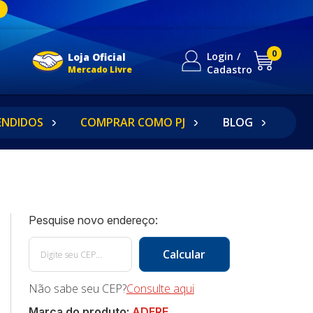
0
Login
Loja Oficial
Cadastro
Mercado Livre
ENDIDOS
COMPRAR COMO PJ
BLOG
Não sabe seu CEP?
Consulte aqui
Marca do produto:
ADERE