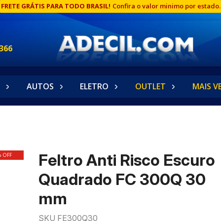
FRETE GRÁTIS PARA TODO BRASIL!
Confira o valor minimo por estado.
366
AUTOS
ELETRO
OUTLET
MAIS V
Feltro Anti Risco Escuro
% OFF
Quadrado FC 300Q 30
mm
SKU FE300Q30