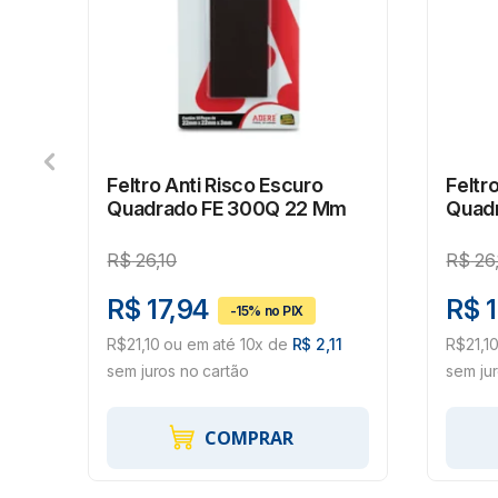
Feltro Anti Risco Escuro
Feltr
13
Quadrado FE 300Q 22 Mm
Quad
R$
26,10
R$
26
R$ 17,94
R$ 1
,05
R$21,10 ou em até 10x de
R$ 2,11
R$21,1
sem juros no cartão
sem ju
COMPRAR