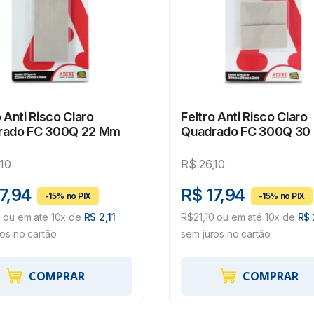
o Anti Risco Claro
Feltro Anti Risco Claro
rado FC 300Q 22 Mm
Quadrado FC 300Q 3
,10
R$
26,10
7,94
R$ 17,94
0 ou em até 10x de
R$ 2,11
R$21,10 ou em até 10x de
R$ 
ros no cartão
sem juros no cartão
COMPRAR
COMPRAR