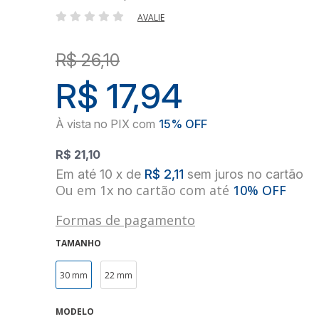
AVALIE
R$ 26,10
R$ 17,94
R$ 21,10
10
x
de
R$ 2,11
sem juros
no
cartão
Ou em 1x no cartão com até
10% OFF
Formas de pagamento
TAMANHO
30 mm
22 mm
MODELO