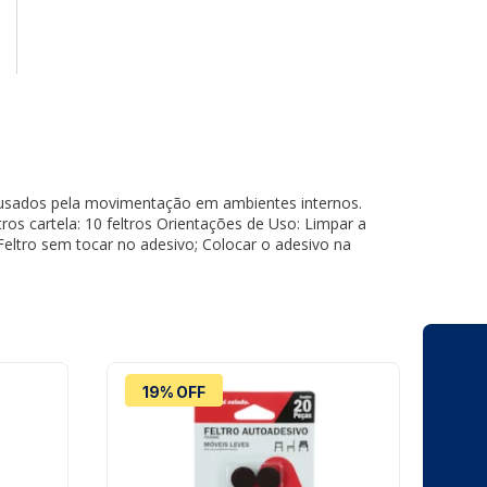
causados pela movimentação em ambientes internos.
s cartela: 10 feltros Orientações de Uso: Limpar a
 Feltro sem tocar no adesivo; Colocar o adesivo na
19% OFF
1