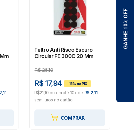
Feltro Anti Risco Escuro
Fel
0 Mm
Circular FE 300C 20 Mm
Cir
R$
26,10
R$
R$ 17,94
R$
2,11
R$21,10 ou em até 10x de
R$ 2,11
R$2
sem juros no cartão
sem 
COMPRAR