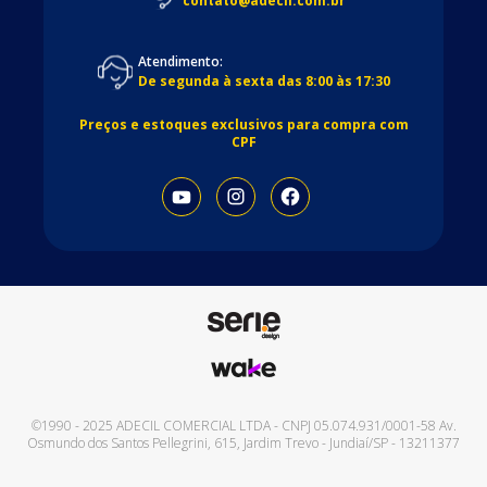
contato@adecil.com.br
Atendimento:
De segunda à sexta das 8:00 às 17:30
Preços e estoques exclusivos para compra com
CPF
©1990 - 2025
ADECIL COMERCIAL LTDA
- CNPJ
05.074.931/0001-58
Av.
Osmundo dos Santos Pellegrini, 615
,
Jardim Trevo
-
Jundiaí
/
SP
-
13211377