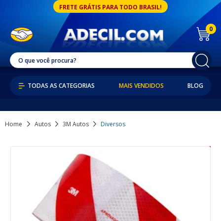
FRETE GRÁTIS PARA TODO BRASIL!
0
MAIS VENDIDOS
BLOG
Home
Autos
3M Autos
Diversos
15% OFF