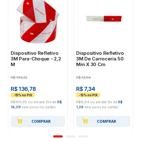
Dispositivo Refletivo
Dispositivo Refletivo
3M Para-Choque - 2,2
3M De Carroceria 50
M
Mm X 30 Cm
R$
193,32
R$
12,96
R$ 136,78
R$ 7,34
R$160,92 ou em até 10x de
R$
R$8,64 ou em até 8x de
R$
16,09
sem juros no cartão
1,08
sem juros no cartão
COMPRAR
COMPRAR