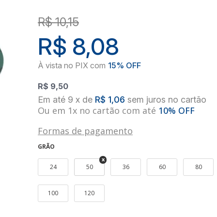
R$ 10,15
R$ 8,08
R$ 9,50
9
x
de
R$ 1,06
sem juros
no
cartão
Ou em 1x no cartão com até
10% OFF
Formas de pagamento
GRÃO
24
50
36
60
80
100
120