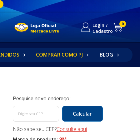
0
Login
Loja Oficial
Cadastro
Mercado Livre
ENDIDOS
COMPRAR COMO PJ
BLOG
C
Não sabe seu CEP?
Consulte aqui
Marca do produto:
3M