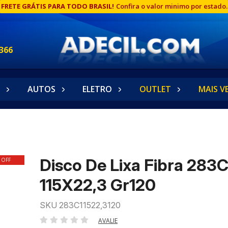
FRETE GRÁTIS PARA TODO BRASIL!
Confira o valor minimo por estado.
366
AUTOS
ELETRO
OUTLET
MAIS V
Disco De Lixa Fibra 283
 OFF
115X22,3 Gr120
SKU 283C11522,3120
AVALIE