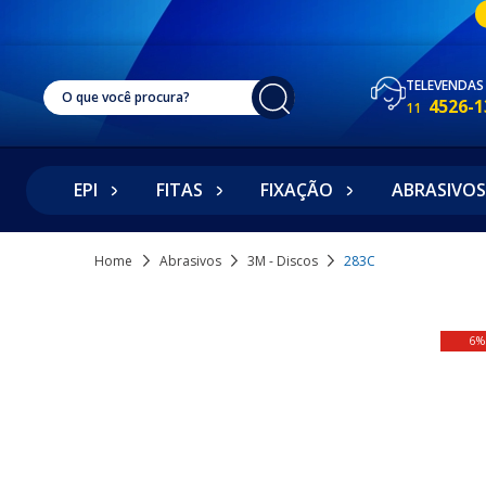
TELEVENDAS
4526-1
11
EPI
FITAS
FIXAÇÃO
ABRASIVOS
Home
Abrasivos
3M - Discos
283C
6%