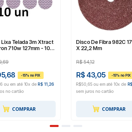
 Lixa Telada 3m Xtract
Disco De Fibra 982C 
ron 710w 127mm - 10
X 22,2 Mm
9,69
R$
54,12
95,68
R$ 43,05
56 ou em até 10x de
R$ 11,26
R$50,65 ou em até 10x de
R$
ros no cartão
sem juros no cartão
COMPRAR
COMPRAR