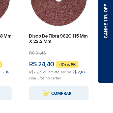
178 Mm
Disco De Fibra 982C 115 Mm
Dis
X 22,2 Mm
782
R$
31,46
R$
R$ 24,40
R$
 5,06
R$28,71 ou em até 10x de
R$ 2,87
R$3
sem juros no cartão
sem 
COMPRAR