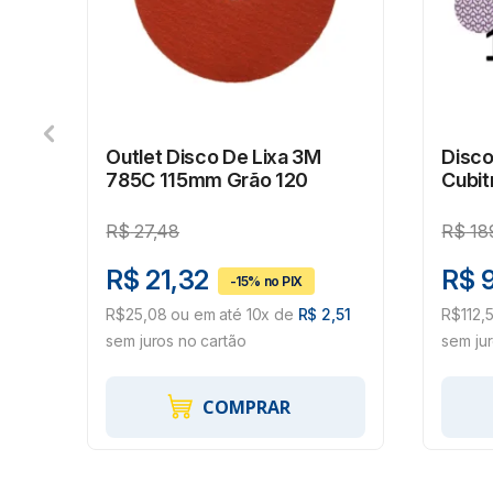
 178
Outlet Disco De Lixa 3M
Disco
785C 115mm Grão 120
Cubit
Un
R$
27,48
R$
18
R$ 21,32
R$ 
1
R$25,08 ou em até 10x de
R$ 2,51
R$112,
sem juros no cartão
sem ju
COMPRAR