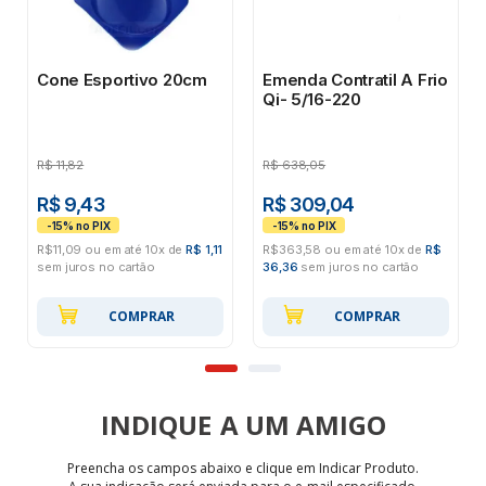
Cone Esportivo 20cm
Emenda Contratil A Frio
Qi- 5/16-220
R$
11,82
R$
638,05
R$ 9,43
R$ 309,04
R$11,09 ou em até 10x de
R$ 1,11
R$363,58 ou em até 10x de
R$
sem juros no cartão
36,36
sem juros no cartão
COMPRAR
COMPRAR
INDIQUE
Preencha os campos abaixo e clique em Indicar Produto.