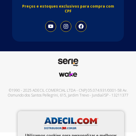
Preços e estoques exclusivos para compra com
CPF
©1990 - 2025
ADECIL COMERCIAL LTDA
- CNPJ
05.074.931/0001-58
Av.
Osmundo dos Santos Pellegrini, 615
,
Jardim Trevo
-
Jundiaí
/
SP
-
13211377
Utilizamos cookies para personalizar e melhorar