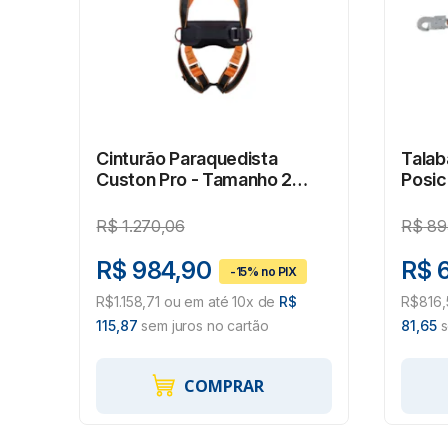
Cinturão Paraquedista
Talab
Custon Pro - Tamanho 2
Posic
1180149
3M - 
#HB0
R$
1.270,06
R$
89
R$ 984,90
R$ 
R$1.158,71 ou em até 10x de
R$
R$816,
115,87
sem juros no cartão
81,65
s
COMPRAR