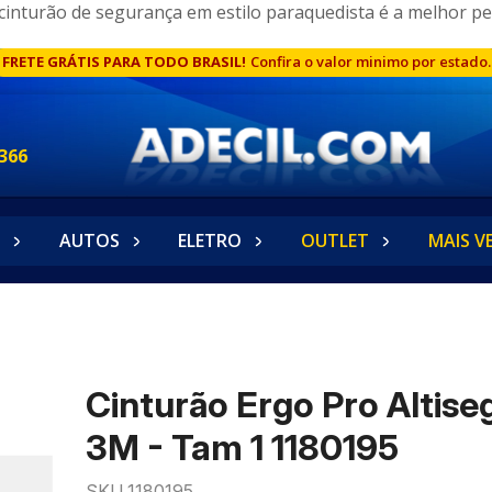
cinturão de segurança em estilo paraquedista é a melhor pedi
FRETE GRÁTIS PARA TODO BRASIL!
Confira o valor minimo por estado.
366
AUTOS
ELETRO
OUTLET
MAIS V
Cinturão Ergo Pro Altise
3M - Tam 1 1180195
SKU 1180195