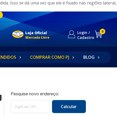
da. Isso se dá uma vez que ele é fixado nas regiões lateral,
0
Login
Loja Oficial
Cadastro
Mercado Livre
ENDIDOS
COMPRAR COMO PJ
BLOG
g