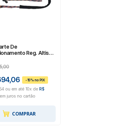
arte De
ionamento Reg. Altiseg
1229001 -
04592893
5,00
694,06
54 ou em até 10x de
R$
em juros no cartão
COMPRAR