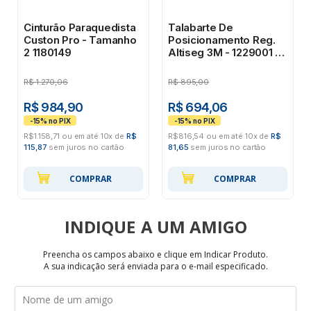
Cinturão Paraquedista
Talabarte De
Custon Pro - Tamanho
Posicionamento Reg.
2 1180149
Altiseg 3M - 1229001 -
#HB004592893
R$
1.270,06
R$
895,00
R$ 984,90
R$ 694,06
R$1.158,71 ou em até 10x de
R$
R$816,54 ou em até 10x de
R$
115,87
sem juros no cartão
81,65
sem juros no cartão
COMPRAR
COMPRAR
INDIQUE
Preencha os campos abaixo e clique em Indicar Produto.
A sua indicação será enviada para o e-mail especificado.