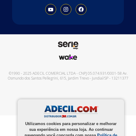
©1990 - 2025
ADECIL COMERCIAL LTDA
- CNPJ
05.074.931/0001-58
Av.
Osmundo dos Santos Pellegrini, 615
,
Jardim Trevo
-
Jundiaí
/
SP
-
13211377
Utilizamos cookies para personalizar e melhorar
sua experiência em nossa loja. Ao continuar
navegando você concorda com nossa
Política de