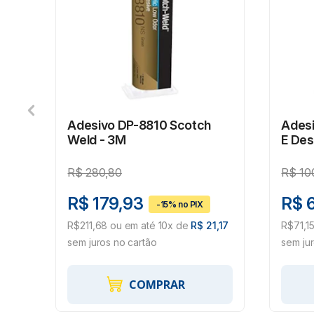
40
Adesivo DP-8810 Scotch
Adesi
Weld - 3M
E De
R$
280,80
R$
10
R$ 179,93
R$ 
1,26
R$211,68 ou em até 10x de
R$ 21,17
R$71,1
sem juros no cartão
sem ju
COMPRAR