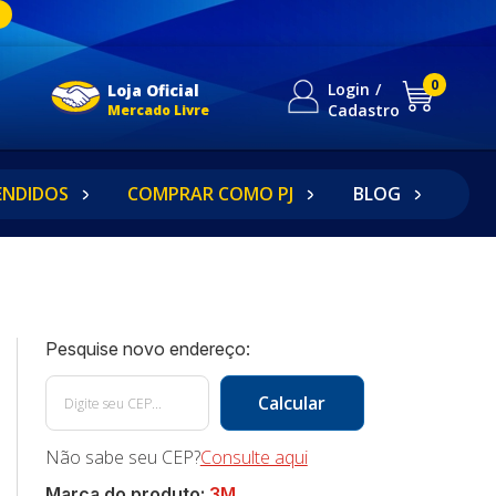
0
Login
Loja Oficial
Cadastro
Mercado Livre
ENDIDOS
COMPRAR COMO PJ
BLOG
Não sabe seu CEP?
Consulte aqui
Marca do produto:
3M