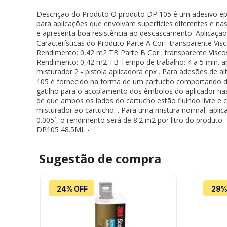
Descrição do Produto O produto DP 105 é um adesivo epo
para aplicações que envolvam superfícies diferentes e n
e apresenta boa resistência ao descascamento. Aplicação - 
Características do Produto Parte A Cor : transparente Vis
Rendimento: 0,42 m2 TB Parte B Cor : transparente Viscos
Rendimento: 0,42 m2 TB Tempo de trabalho: 4 a 5 min. após
misturador 2 - pistola aplicadora epx . Para adesões de 
105 é fornecido na forma de um cartucho comportando duas
gatilho para o acoplamento dos êmbolos do aplicador nas
de que ambos os lados do cartucho estão fluindo livre e
misturador ao cartucho. . Para uma mistura normal, apli
0.005´, o rendimento será de 8.2 m2 por litro do produto
DP105 48.5ML -
Sugestão de
compra
24% OFF
29%