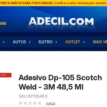
FRETE GRÁTIS PARA TODO BRASIL!
Confira o valor minimo por estado.
366
AUTOS
ELETRO
OUTLET
MAIS V
Adesivo Dp-105 Scotch
% OFF
Weld - 3M 48,5 Ml
SKU DP10548,5
AVALIE