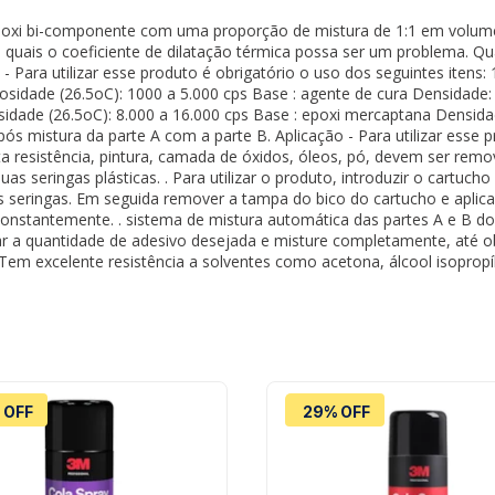
xi bi-componente com uma proporção de mistura de 1:1 em volume. S
as quais o coeficiente de dilatação térmica possa ser um problema. 
Para utilizar esse produto é obrigatório o uso dos seguintes itens: 1
cosidade (26.5oC): 1000 a 5.000 cps Base : agente de cura Densidade:
idade (26.5oC): 8.000 a 16.000 cps Base : epoxi mercaptana Densida
 mistura da parte A com a parte B. Aplicação - Para utilizar esse pr
alta resistência, pintura, camada de óxidos, óleos, pó, devem ser r
 seringas plásticas. . Para utilizar o produto, introduzir o cartuch
 seringas. Em seguida remover a tampa do bico do cartucho e aplica
 constantemente. . sistema de mistura automática das partes A e B d
car a quantidade de adesivo desejada e misture completamente, até 
. Tem excelente resistência a solventes como acetona, álcool isoprop
 OFF
29% OFF