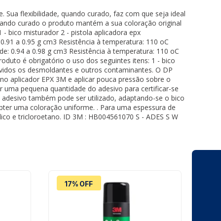
ua flexibilidade, quando curado, faz com que seja ideal
Quando curado o produto mantém a sua coloração original
 - bico misturador 2 - pistola aplicadora epx
 0.91 a 0.95 g cm3 Resistência à temperatura: 110 oC
de: 0.94 a 0.98 g cm3 Resistência à temperatura: 110 oC
oduto é obrigatório o uso dos seguintes itens: 1 - bico
emovidos os desmoldantes e outros contaminantes. O DP
o no aplicador EPX 3M e aplicar pouca pressão sobre o
r uma pequena quantidade do adesivo para certificar-se
o adesivo também pode ser utilizado, adaptando-se o bico
obter uma coloração uniforme. . Para uma espessura de
ílico e tricloroetano. ID 3M : HB004561070 S - ADES S W
17% OFF
1