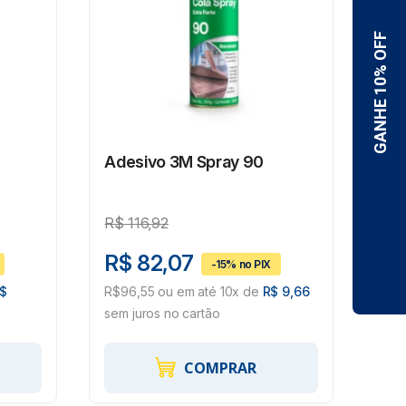
Adesivo 3M Spray 90
Ade
Od
86
R$
116,92
R$
R$ 82,07
R$
$
R$96,55 ou em até 10x de
R$ 9,66
R$1
sem juros no cartão
18,
COMPRAR