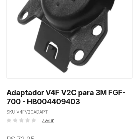
Adaptador V4F V2C para 3M FGF-
700 - HB004409403
SKU V4FV2CADAPT
AVALIE
R$ 72,95