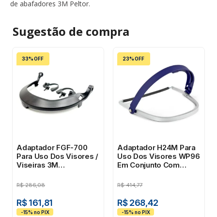
de abafadores 3M Peltor.
Sugestão de
compra
33% OFF
23% OFF
Adaptador FGF-700
Adaptador H24M Para
Para Uso Dos Visores /
Uso Dos Visores WP96
Viseiras 3M
Em Conjunto Com
#HB004409387
Capacete 3M
R$
286,08
R$
414,77
R$ 161,81
R$ 268,42