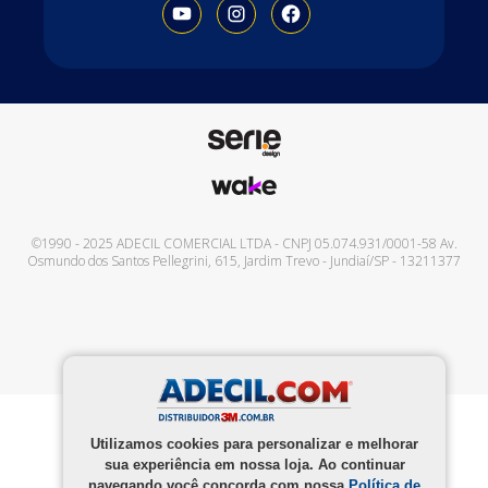
©1990 - 2025
ADECIL COMERCIAL LTDA
- CNPJ
05.074.931/0001-58
Av.
Osmundo dos Santos Pellegrini, 615
,
Jardim Trevo
-
Jundiaí
/
SP
-
13211377
Utilizamos cookies para personalizar e melhorar
sua experiência em nossa loja. Ao continuar
navegando você concorda com nossa
Política de