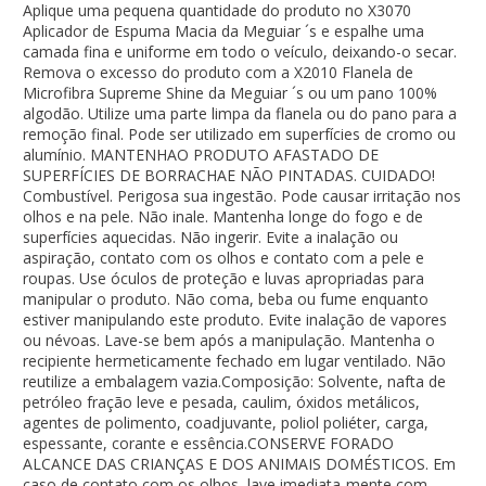
Aplique uma pequena quantidade do produto no X3070
Aplicador de Espuma Macia da Meguiar ´s e espalhe uma
camada fina e uniforme em todo o veículo, deixando-o secar.
Remova o excesso do produto com a X2010 Flanela de
Microfibra Supreme Shine da Meguiar ´s ou um pano 100%
algodão. Utilize uma parte limpa da flanela ou do pano para a
remoção final. Pode ser utilizado em superfícies de cromo ou
alumínio. MANTENHAO PRODUTO AFASTADO DE
SUPERFÍCIES DE BORRACHAE NÃO PINTADAS. CUIDADO!
Combustível. Perigosa sua ingestão. Pode causar irritação nos
olhos e na pele. Não inale. Mantenha longe do fogo e de
superfícies aquecidas. Não ingerir. Evite a inalação ou
aspiração, contato com os olhos e contato com a pele e
roupas. Use óculos de proteção e luvas apropriadas para
manipular o produto. Não coma, beba ou fume enquanto
estiver manipulando este produto. Evite inalação de vapores
ou névoas. Lave-se bem após a manipulação. Mantenha o
recipiente hermeticamente fechado em lugar ventilado. Não
reutilize a embalagem vazia.Composição: Solvente, nafta de
petróleo fração leve e pesada, caulim, óxidos metálicos,
agentes de polimento, coadjuvante, poliol poliéter, carga,
espessante, corante e essência.CONSERVE FORADO
ALCANCE DAS CRIANÇAS E DOS ANIMAIS DOMÉSTICOS. Em
caso de contato com os olhos, lave imediata-mente com