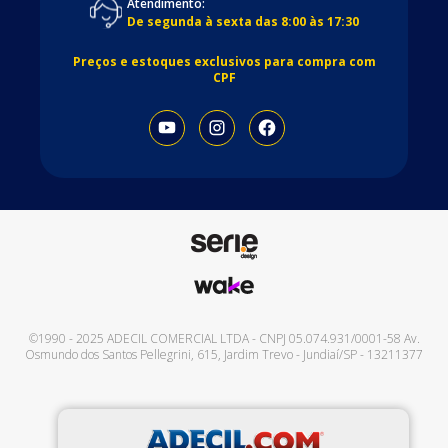
Atendimento:
De segunda à sexta das 8:00 às 17:30
Preços e estoques exclusivos para compra com
CPF
©1990 - 2025
ADECIL COMERCIAL LTDA
- CNPJ
05.074.931/0001-58
Av.
Osmundo dos Santos Pellegrini, 615
,
Jardim Trevo
-
Jundiaí
/
SP
-
13211377