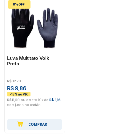
8% OFF
Luva Multitato Volk
Preta
R$
12,70
R$ 9,86
R$11,60 ou em até 10x de
R$ 1,16
sem juros no cartão
COMPRAR