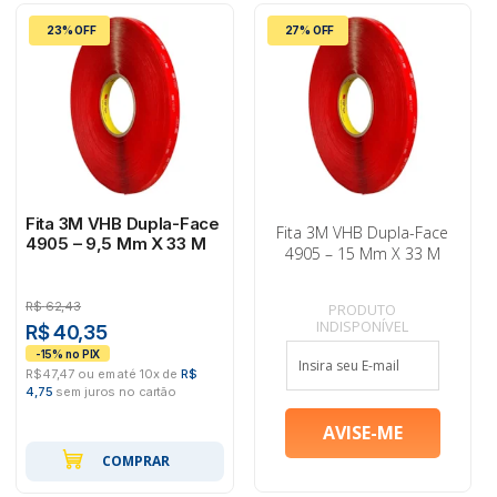
23% OFF
27% OFF
Fita 3M VHB Dupla-Face
Fita 3M VHB Dupla-Face
4905 – 9,5 Mm X 33 M
4905 – 15 Mm X 33 M
R$
62,43
PRODUTO
INDISPONÍVEL
R$ 40,35
R$47,47 ou em até 10x de
R$
4,75
sem juros no cartão
COMPRAR