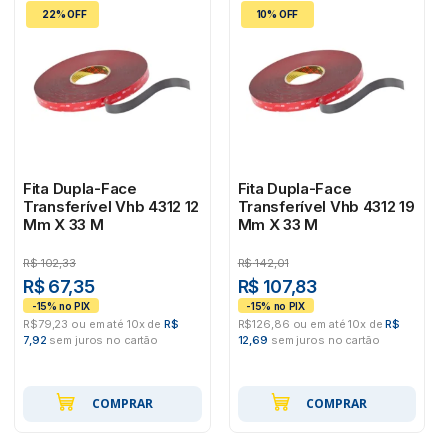
22% OFF
10% OFF
Fita Dupla-Face
Fita Dupla-Face
Transferível Vhb 4312 12
Transferível Vhb 4312 19
Mm X 33 M
Mm X 33 M
R$
102,33
R$
142,01
R$ 67,35
R$ 107,83
R$79,23 ou em até 10x de
R$
R$126,86 ou em até 10x de
R$
7,92
sem juros no cartão
12,69
sem juros no cartão
COMPRAR
COMPRAR