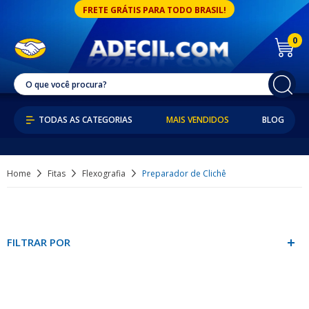
FRETE GRÁTIS PARA TODO BRASIL!
0
MAIS VENDIDOS
BLOG
Home
Fitas
Flexografia
Preparador de Clichê
FILTRAR POR