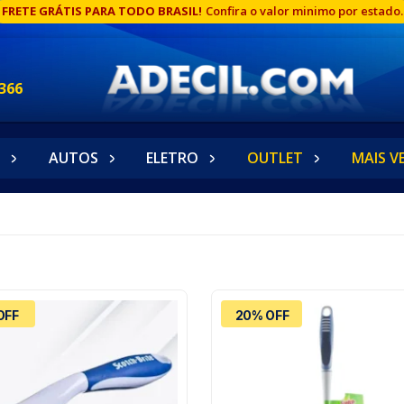
FRETE GRÁTIS PARA TODO BRASIL!
Confira o valor minimo por estado.
366
AUTOS
ELETRO
OUTLET
MAIS V
OFF
20% OFF