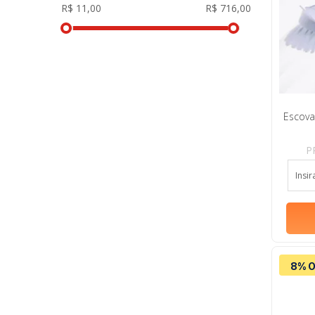
Escova
P
8% O