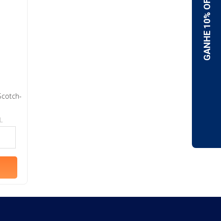
Scotch-
L