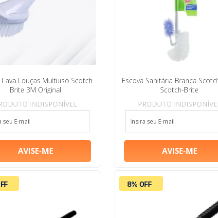
 Lava Louças Multiuso Scotch
Escova Sanitária Branca Scotch
Brite 3M Original
Scotch-Brite
RODUTO INDISPONÍVEL
PRODUTO INDISPONÍVE
FF
8% OFF