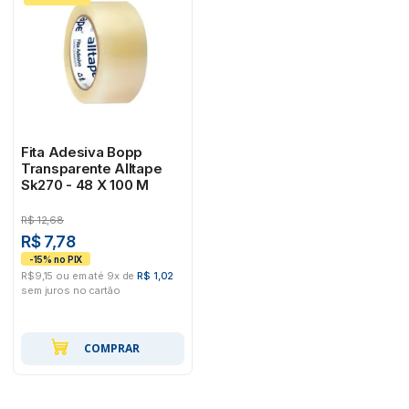
Fita Adesiva Bopp
Transparente Alltape
Sk270 - 48 X 100 M
R$
12,68
R$ 7,78
R$9,15 ou em até 9x de
R$ 1,02
sem juros no cartão
COMPRAR