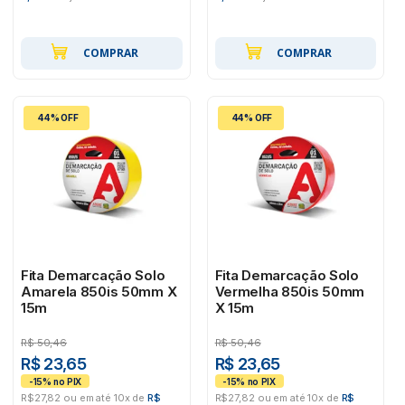
COMPRAR
COMPRAR
44% OFF
44% OFF
Fita Demarcação Solo
Fita Demarcação Solo
Amarela 850is 50mm X
Vermelha 850is 50mm
15m
X 15m
R$
50,46
R$
50,46
R$ 23,65
R$ 23,65
R$27,82 ou em até 10x de
R$
R$27,82 ou em até 10x de
R$