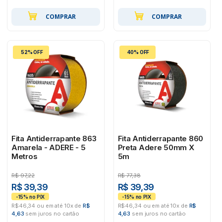
COMPRAR
COMPRAR
52% OFF
40% OFF
Fita Antiderrapante 863
Fita Antiderrapante 860
Amarela - ADERE - 5
Preta Adere 50mm X
Metros
5m
R$
97,22
R$
77,38
R$ 39,39
R$ 39,39
R$46,34 ou em até 10x de
R$
R$46,34 ou em até 10x de
R$
4,63
sem juros no cartão
4,63
sem juros no cartão