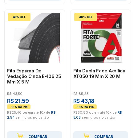
41% OFF
40% OFF
Fita Espuma De
Fita Dupla Face Acrílica
Vedação Cinza E-106 25
XT050 19 Mm X 20 M
Mm X 5 M
R$
43,50
R$
85,28
R$ 21,59
R$ 43,18
R$25,40 ou em até 10x de
R$
R$50,80 ou em até 10x de
R$
2,54
sem juros no cartão
5,08
sem juros no cartão
COMPRAR
COMPRAR