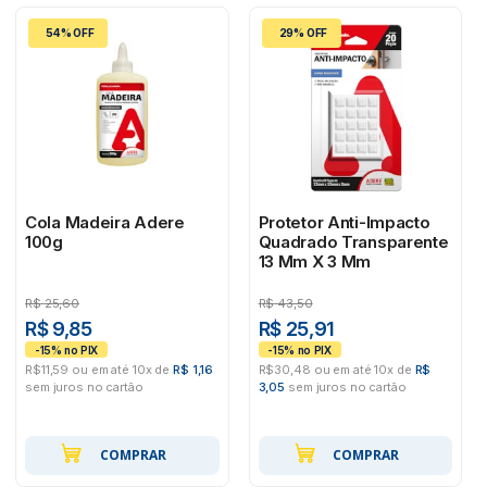
54% OFF
29% OFF
Cola Madeira Adere
Protetor Anti-Impacto
100g
Quadrado Transparente
13 Mm X 3 Mm
R$
25,60
R$
43,50
R$ 9,85
R$ 25,91
R$11,59 ou em até 10x de
R$ 1,16
R$30,48 ou em até 10x de
R$
sem juros no cartão
3,05
sem juros no cartão
COMPRAR
COMPRAR