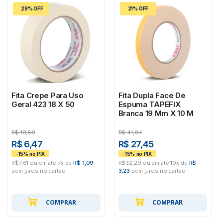
29% OFF
21% OFF
Fita Crepe Para Uso
Fita Dupla Face De
Geral 423 18 X 50
Espuma TAPEFIX
Branca 19 Mm X 10 M
R$
10,80
R$
41,04
R$ 6,47
R$ 27,45
R$7,61 ou em até 7x de
R$ 1,09
R$32,29 ou em até 10x de
R$
sem juros no cartão
3,23
sem juros no cartão
COMPRAR
COMPRAR