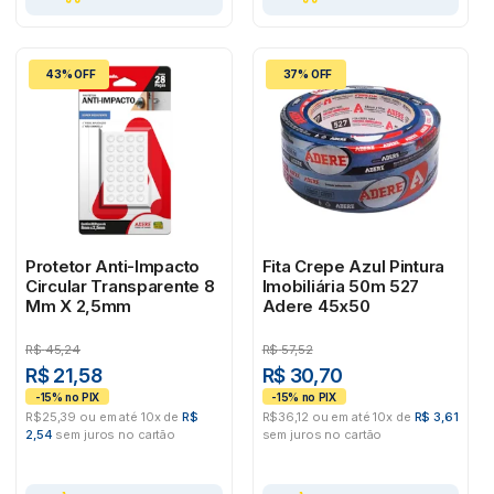
43% OFF
37% OFF
Protetor Anti-Impacto
Fita Crepe Azul Pintura
Circular Transparente 8
Imobiliária 50m 527
Mm X 2,5mm
Adere 45x50
R$
45,24
R$
57,52
R$ 21,58
R$ 30,70
R$25,39 ou em até 10x de
R$
R$36,12 ou em até 10x de
R$ 3,61
2,54
sem juros no cartão
sem juros no cartão