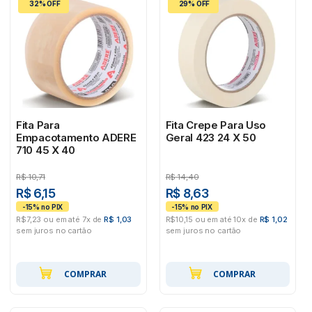
32% OFF
29% OFF
Fita Para
Fita Crepe Para Uso
Empacotamento ADERE
Geral 423 24 X 50
710 45 X 40
R$
10,71
R$
14,40
R$ 6,15
R$ 8,63
R$7,23 ou em até 7x de
R$ 1,03
R$10,15 ou em até 10x de
R$ 1,02
sem juros no cartão
sem juros no cartão
COMPRAR
COMPRAR