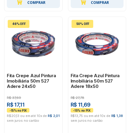
COMPRAR
COMPRAR
46% OFF
50% OFF
Fita Crepe Azul Pintura
Fita Crepe Azul Pintura
Imobiliária 50m 527
Imobiliária 50m 527
Adere 24x50
Adere 18x50
R$
37,69
R$
27,78
R$ 17,11
R$ 11,69
R$20,13 ou em até 10x de
R$ 2,01
R$13,75 ou em até 10x de
R$ 1,38
sem juros no cartão
sem juros no cartão