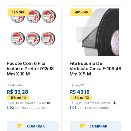
19% OFF
40% OFF
Pacote Com 6 Fita
Fita Espuma De
Isolante Preta - 912i 18
Vedação Cinza E-106 48
Mm X 10 M
Mm X 5 M
R$
48,44
R$
85,28
R$ 33,28
R$ 43,18
R$39,15 ou em até 10x de
R$
R$50,80 ou em até 10x de
R$
3,92
sem juros no cartão
5,08
sem juros no cartão
COMPRAR
COMPRAR