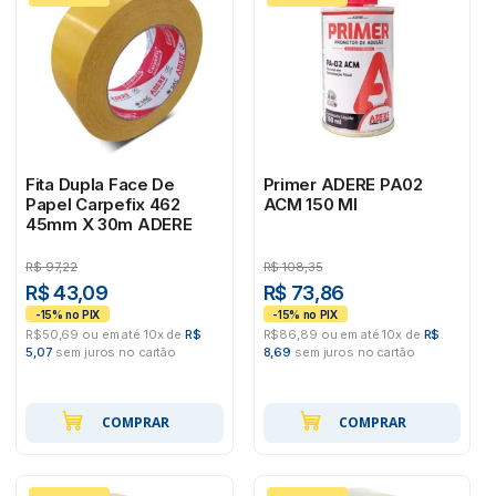
Fita Dupla Face De
Primer ADERE PA02
Papel Carpefix 462
ACM 150 Ml
45mm X 30m ADERE
R$
97,22
R$
108,35
R$ 43,09
R$ 73,86
R$50,69 ou em até 10x de
R$
R$86,89 ou em até 10x de
R$
5,07
sem juros no cartão
8,69
sem juros no cartão
COMPRAR
COMPRAR