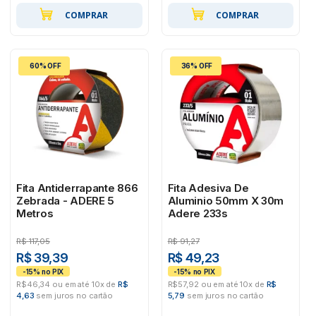
COMPRAR
COMPRAR
60% OFF
36% OFF
Fita Antiderrapante 866
Fita Adesiva De
Zebrada - ADERE 5
Aluminio 50mm X 30m
Metros
Adere 233s
R$
117,05
R$
91,27
R$ 39,39
R$ 49,23
R$46,34 ou em até 10x de
R$
R$57,92 ou em até 10x de
R$
4,63
sem juros no cartão
5,79
sem juros no cartão