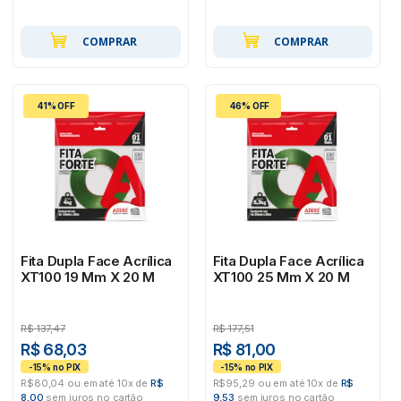
COMPRAR
COMPRAR
41% OFF
46% OFF
Fita Dupla Face Acrílica
Fita Dupla Face Acrílica
XT100 19 Mm X 20 M
XT100 25 Mm X 20 M
R$
137,47
R$
177,51
R$ 68,03
R$ 81,00
R$80,04 ou em até 10x de
R$
R$95,29 ou em até 10x de
R$
8,00
sem juros no cartão
9,53
sem juros no cartão