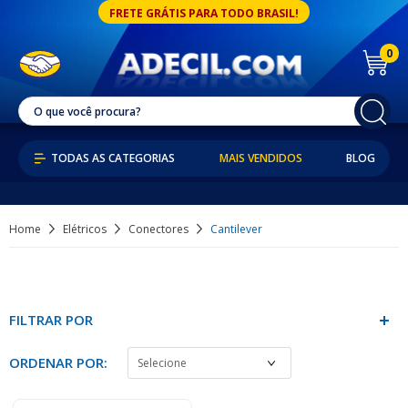
FRETE GRÁTIS PARA TODO BRASIL!
0
MAIS VENDIDOS
BLOG
Home
Elétricos
Conectores
Cantilever
FILTRAR POR
ORDENAR POR: