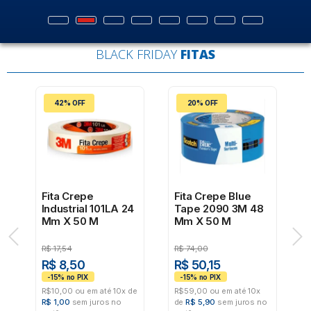
BLACK FRIDAY
FITAS
42% OFF
20% OFF
Fita Crepe
Fita Crepe Blue
Industrial 101LA 24
Tape 2090 3M 48
Mm X 50 M
Mm X 50 M
R$
17,54
R$
74,00
R$ 8,50
R$ 50,15
R$10,00 ou em até 10x de
R$59,00 ou em até 10x
R
R$ 1,00
sem juros no
de
R$ 5,90
sem juros no
R