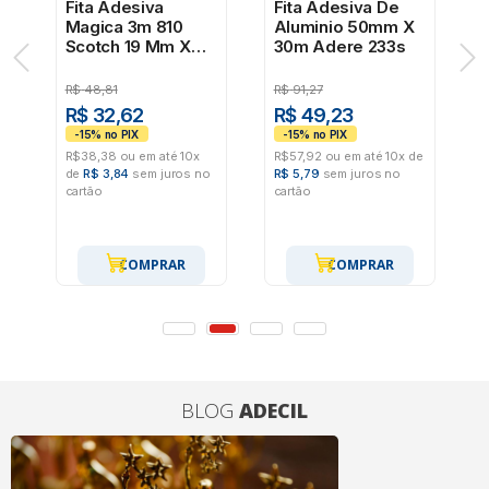
m
Fita Adesiva
Fita Adesiva De
Magica 3m 810
Aluminio 50mm X
Scotch 19 Mm X
30m Adere 233s
20m Invisível
R$
48,81
R$
91,27
R$ 32,62
R$ 49,23
R$38,38 ou em até 10x
R$57,92 ou em até 10x de
o
de
R$ 3,84
sem juros no
R$ 5,79
sem juros no
cartão
cartão
COMPRAR
COMPRAR
BLOG
ADECIL