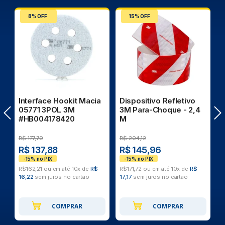
8% OFF
15% OFF
Interface Hookit Macia
Dispositivo Refletivo
A
05771 3POL 3M
3M Para-Choque - 2,4
#HB004178420
M
R$
177,79
R$
204,12
R
R$ 137,88
R$ 145,96
R$162,21 ou em até 10x de
R$
R$171,72 ou em até 10x de
R$
R
16,22
sem juros no cartão
17,17
sem juros no cartão
9
COMPRAR
COMPRAR